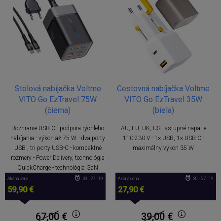
Stolová nabíjačka Voltme
Cestovná nabíjačka Voltme
VITO Go EzTravel 75W
VITO Go EzTravel 35W
(čierna)
(biela)
Rozhranie USB-C - podpora rýchleho
AU, EU, UK, US - vstupné napätie
nabíjania - výkon až 75 W - dva porty
110-230 V - 1× USB, 1× USB-C -
USB , tri porty USB-C - kompaktné
maximálny výkon 35 W
rozmery - Power Delivery, technológia
QuickCharge - technológia GaN
Akčná cena
30 : 27 : 18
Akčná cena
30 : 27 : 18
59,90 €
27,90 €
67,00
€
39,00
€