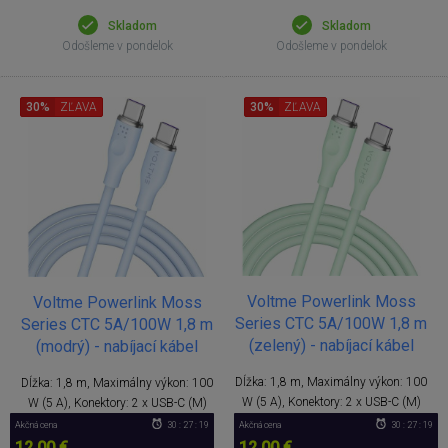
Skladom
Skladom
Odošleme v pondelok
Odošleme v pondelok
30%
ZĽAVA
30%
ZĽAVA
Voltme Powerlink Moss
Voltme Powerlink Moss
Series CTC 5A/100W 1,8 m
Series CTC 5A/100W 1,8 m
(zelený) - nabíjací kábel
(modrý) - nabíjací kábel
Dĺžka: 1,8 m, Maximálny výkon: 100
Dĺžka: 1,8 m, Maximálny výkon: 100
W (5 A), Konektory: 2 x USB-C (M)
W (5 A), Konektory: 2 x USB-C (M)
Akčná cena
30 : 27 : 18
Akčná cena
30 : 27 : 18
12,00 €
12,00 €