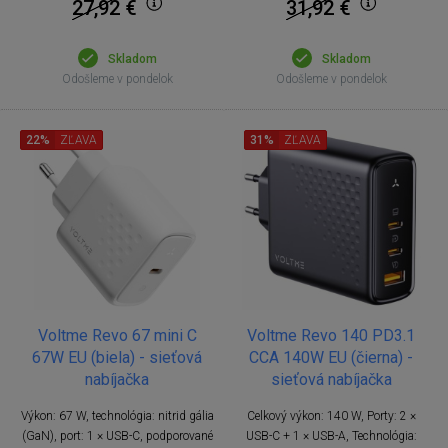
27,92
€
31,92
€
Skladom
Skladom
Odošleme v pondelok
Odošleme v pondelok
22%
ZĽAVA
31%
ZĽAVA
Voltme Revo 67 mini C
Voltme Revo 140 PD3.1
67W EU (biela) - sieťová
CCA 140W EU (čierna) -
nabíjačka
sieťová nabíjačka
Výkon: 67 W, technológia: nitrid gália
Celkový výkon: 140 W, Porty: 2 ×
(GaN), port: 1 × USB-C, podporované
USB-C + 1 × USB-A, Technológia: