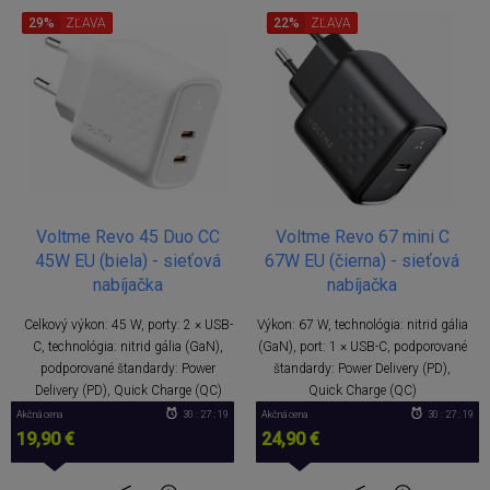
29%
ZĽAVA
22%
ZĽAVA
Voltme Revo 45 Duo CC
Voltme Revo 67 mini C
45W EU (biela) - sieťová
67W EU (čierna) - sieťová
nabíjačka
nabíjačka
Celkový výkon: 45 W, porty: 2 × USB-
Výkon: 67 W, technológia: nitrid gália
C, technológia: nitrid gália (GaN),
(GaN), port: 1 × USB-C, podporované
podporované štandardy: Power
štandardy: Power Delivery (PD),
Delivery (PD), Quick Charge (QC)
Quick Charge (QC)
Akčná cena
30 : 27 : 18
Akčná cena
30 : 27 : 18
19,90 €
24,90 €