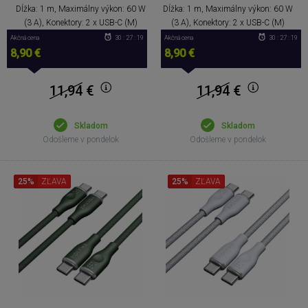
Dĺžka: 1 m, Maximálny výkon: 60 W
Dĺžka: 1 m, Maximálny výkon: 60 W
(3 A), Konektory: 2 x USB-C (M)
(3 A), Konektory: 2 x USB-C (M)
Akčná cena
30 : 27 : 18
Akčná cena
30 : 27 : 18
8,90 €
8,90 €
11,94
€
11,94
€
Skladom
Skladom
Odošleme v pondelok
Odošleme v pondelok
25%
ZĽAVA
25%
ZĽAVA