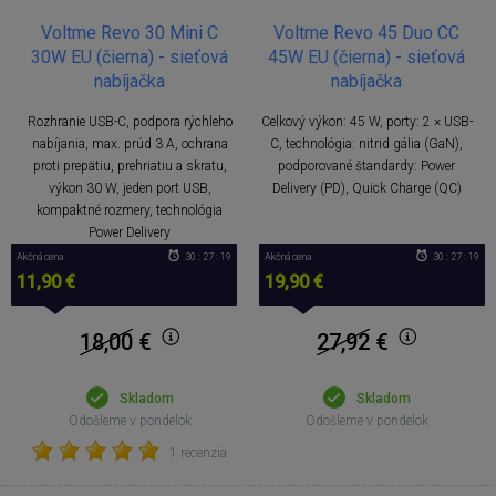
Voltme Revo 30 Mini C
Voltme Revo 45 Duo CC
30W EU (čierna) - sieťová
45W EU (čierna) - sieťová
nabíjačka
nabíjačka
Rozhranie USB-C, podpora rýchleho
Celkový výkon: 45 W, porty: 2 × USB-
nabíjania, max. prúd 3 A, ochrana
C, technológia: nitrid gália (GaN),
proti prepätiu, prehriatiu a skratu,
podporované štandardy: Power
výkon 30 W, jeden port USB,
Delivery (PD), Quick Charge (QC)
kompaktné rozmery, technológia
Power Delivery
Akčná cena
30 : 27 : 18
Akčná cena
30 : 27 : 18
11,90 €
19,90 €
18,00
€
27,92
€
Skladom
Skladom
Odošleme v pondelok
Odošleme v pondelok
1 recenzia