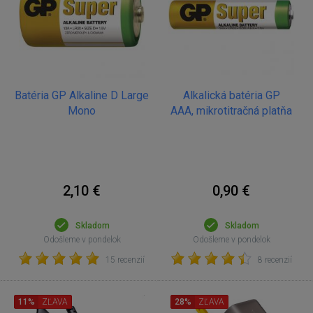
Batéria GP Alkaline D Large
Alkalická batéria GP
Mono
AAA, mikrotitračná platňa
2,10 €
0,90 €
Skladom
Skladom
Odošleme v pondelok
Odošleme v pondelok
15 recenzií
8 recenzií
11%
ZĽAVA
28%
ZĽAVA