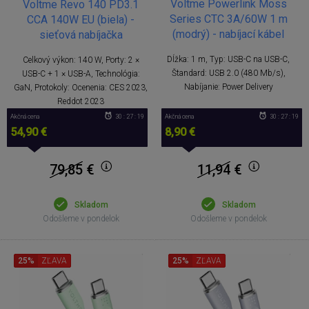
Voltme Powerlink Moss
Voltme Revo 140 PD3.1
Series CTC 3A/60W 1 m
CCA 140W EU (biela) -
(modrý) - nabíjací kábel
sieťová nabíjačka
Dĺžka: 1 m, Typ: USB-C na USB-C,
Celkový výkon: 140 W, Porty: 2 ×
Štandard: USB 2.0 (480 Mb/s),
USB-C + 1 × USB-A, Technológia:
Nabíjanie: Power Delivery
GaN, Protokoly: Ocenenia: CES 2023,
Reddot 2023
Akčná cena
30 : 27 : 18
Akčná cena
30 : 27 : 18
54,90 €
8,90 €
79,85
€
11,94
€
Skladom
Skladom
Odošleme v pondelok
Odošleme v pondelok
25%
ZĽAVA
25%
ZĽAVA