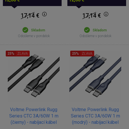
17,14
€
17,14
€
Skladom
Skladom
Odošleme v pondelok
Odošleme v pondelok
25%
ZĽAVA
25%
ZĽAVA
Voltme Powerlink Rugg
Voltme Powerlink Rugg
Series CTC 3A/60W 1 m
Series CTC 3A/60W 1 m
(čierny) - nabíjací kábel
(modrý) - nabíjací kábel