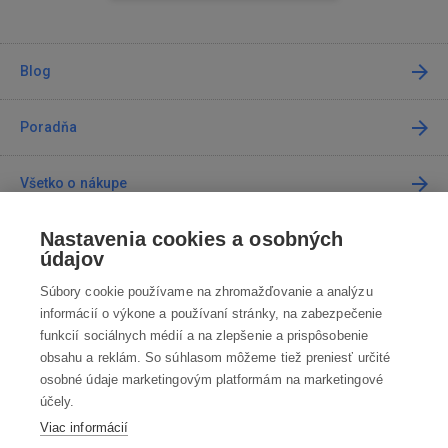
Blog
Poradňa
Všetko o nákupe
Nastavenia cookies a osobných
Predajne
údajov
Súbory cookie používame na zhromažďovanie a analýzu
Kontakt
informácií o výkone a používaní stránky, na zabezpečenie
funkcií sociálnych médií a na zlepšenie a prispôsobenie
Kontaktujte nás
obsahu a reklám. So súhlasom môžeme tiež preniesť určité
osobné údaje marketingovým platformám na marketingové
info@robotworld.sk
účely.
Viac informácií
02 / 205 103 00
Po-Pia 8:00—16:00