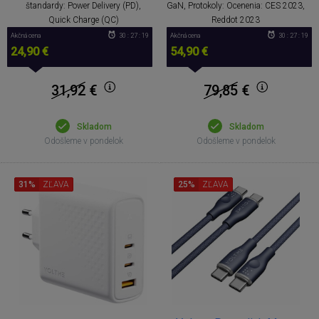
štandardy: Power Delivery (PD),
GaN, Protokoly: Ocenenia: CES 2023,
Quick Charge (QC)
Reddot 2023
Akčná cena
30 : 27 : 18
Akčná cena
30 : 27 : 18
24,90 €
54,90 €
31,92
€
79,85
€
Skladom
Skladom
Odošleme v pondelok
Odošleme v pondelok
31%
ZĽAVA
25%
ZĽAVA