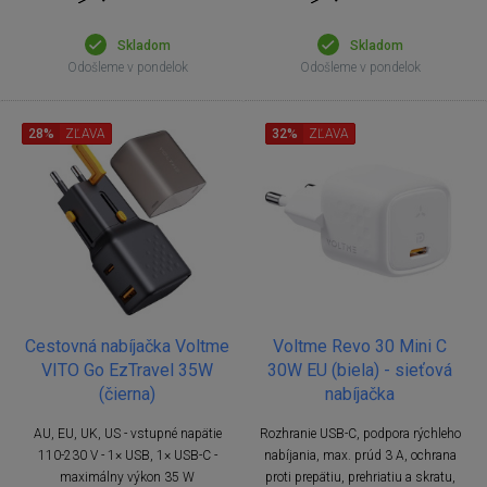
Skladom
Skladom
Odošleme v pondelok
Odošleme v pondelok
28%
ZĽAVA
32%
ZĽAVA
Cestovná nabíjačka Voltme
Voltme Revo 30 Mini C
VITO Go EzTravel 35W
30W EU (biela) - sieťová
(čierna)
nabíjačka
AU, EU, UK, US - vstupné napätie
Rozhranie USB-C, podpora rýchleho
110-230 V - 1× USB, 1× USB-C -
nabíjania, max. prúd 3 A, ochrana
maximálny výkon 35 W
proti prepätiu, prehriatiu a skratu,