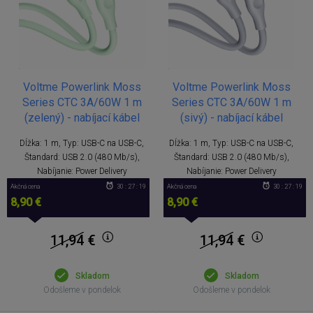
Voltme Powerlink Moss
Voltme Powerlink Moss
Series CTC 3A/60W 1 m
Series CTC 3A/60W 1 m
(zelený) - nabíjací kábel
(sivý) - nabíjací kábel
Dĺžka: 1 m, Typ: USB-C na USB-C,
Dĺžka: 1 m, Typ: USB-C na USB-C,
Štandard: USB 2.0 (480 Mb/s),
Štandard: USB 2.0 (480 Mb/s),
Nabíjanie: Power Delivery
Nabíjanie: Power Delivery
Akčná cena
30 : 27 : 18
Akčná cena
30 : 27 : 18
8,90 €
8,90 €
11,94
€
11,94
€
Skladom
Skladom
Odošleme v pondelok
Odošleme v pondelok