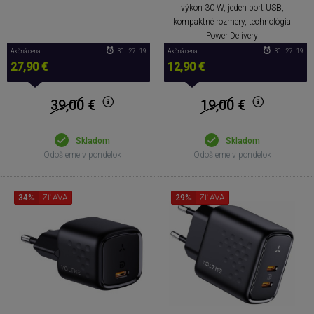
výkon 30 W, jeden port USB,
kompaktné rozmery, technológia
Power Delivery
Akčná cena
30 : 27 : 18
Akčná cena
30 : 27 : 18
27,90 €
12,90 €
39,00
€
19,00
€
Skladom
Skladom
Odošleme v pondelok
Odošleme v pondelok
34%
ZĽAVA
29%
ZĽAVA