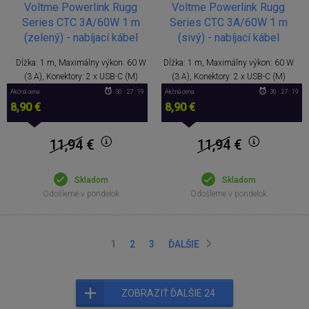
Voltme Powerlink Rugg
Voltme Powerlink Rugg
Series CTC 3A/60W 1 m
Series CTC 3A/60W 1 m
(zelený) - nabíjací kábel
(sivý) - nabíjací kábel
Dĺžka: 1 m, Maximálny výkon: 60 W
Dĺžka: 1 m, Maximálny výkon: 60 W
(3 A), Konektory: 2 x USB-C (M)
(3 A), Konektory: 2 x USB-C (M)
Akčná cena
30 : 27 : 18
Akčná cena
30 : 27 : 18
8,90 €
8,90 €
11,94
€
11,94
€
Skladom
Skladom
Odošleme v pondelok
Odošleme v pondelok
1
2
3
ĎALŠIE
ZOBRAZIŤ ĎALŠIE 24