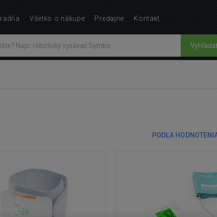
radňa
Všetko o nákupe
Predajne
Kontakt
Vyhľada
PODĽA HODNOTENI