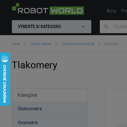
Blog
Po
VYBERTE SI KATEGORII
Nachádzate
Úvod
Chytré zdravie
Zdravotnícke prístroje
Tlakomery
sa
tu:
Tlakomery
Kategórie
Glukometre
Oxymetre