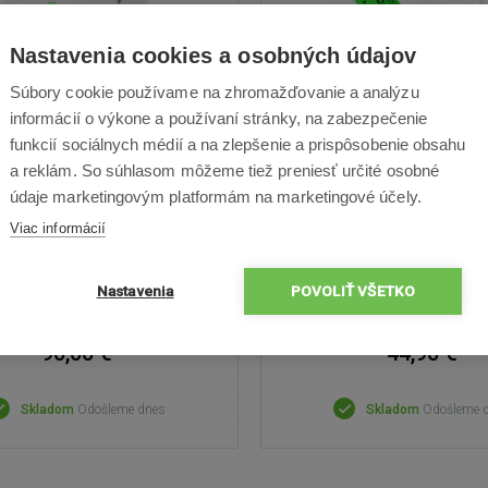
Nastavenia cookies a osobných údajov
Súbory cookie používame na zhromažďovanie a analýzu
iHealth View BP7s
informácií o výkone a používaní stránky, na zabezpečenie
iHealth Track KN-
funkcií sociálnych médií a na zlepšenie a prispôsobenie obsahu
matický zápästný tlakomer,
Ramenný tlakomer, posled
a reklám. So súhlasom môžeme tiež preniesť určité osobné
dných 120 záznamov meraní,
záznamov meraní, aplikácia
údaje marketingovým platformám na marketingové účely.
ia iHealth MyVitals, LCD displej
MyVitals, oscilometrická
Viac informácií
merania
Nastavenia
POVOLIŤ VŠETKO
90,00 €
44,90 €
Skladom
Odošleme dnes
Skladom
Odošleme 