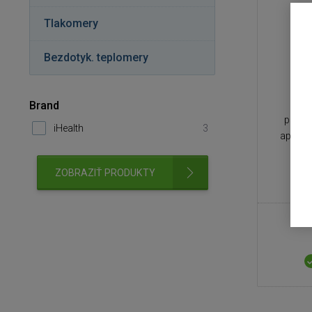
Tlakomery
Bezdotyk. teplomery
Auto
Brand
posle
iHealth
3
aplikác
ZOBRAZIŤ PRODUKTY