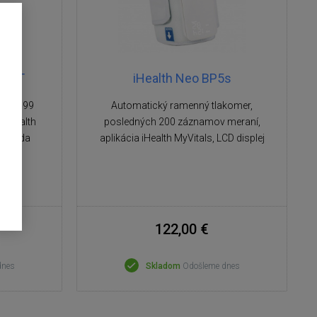
550BT
iHealth Neo BP5s
ných 99
Automatický ramenný tlakomer,
 iHealth
posledných 200 záznamov meraní,
 metóda
aplikácia iHealth MyVitals, LCD displej
122,00 €
dnes
Skladom
Odošleme dnes