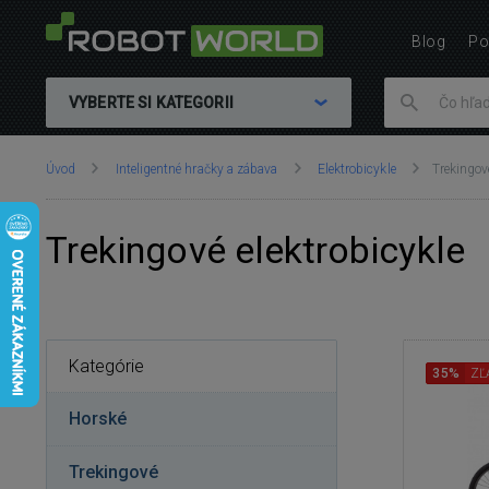
Blog
Po
VYBERTE SI KATEGORII
Nachádzate
Úvod
Inteligentné hračky a zábava
Elektrobicykle
Trekingov
sa
tu:
Trekingové elektrobicykle
Kategórie
35%
ZĽ
Horské
Trekingové