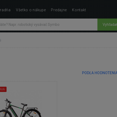
radňa
Všetko o nákupe
Predajne
Kontakt
Vyhľada
é
PODĽA HODNOTENI
AVA