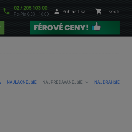
02 / 205 103 00
Prihlásiť sa
Košík
Po-Pia 8:00—16:00
ť
A
NAJLACNEJŠIE
NAJPREDÁVANEJŠIE
NAJDRAHŠIE