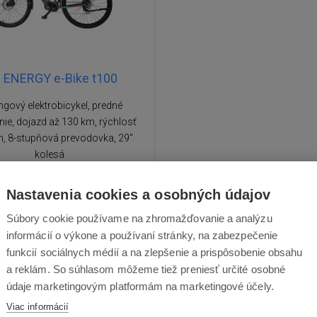
 ENERGY e-Bike t100
ngový elektrobicykel, predné
ie, dojazd až 130 km, rýchlosť
, 8-stupňová prevodovka, 29"
kolesá
18 : 05 : 40
,00 €
Nastavenia cookies a osobných údajov
Súbory cookie používame na zhromažďovanie a analýzu
2 305,00
€
informácií o výkone a používaní stránky, na zabezpečenie
funkcií sociálnych médií a na zlepšenie a prispôsobenie obsahu
 objednávku – termín upresníme
a reklám. So súhlasom môžeme tiež preniesť určité osobné
údaje marketingovým platformám na marketingové účely.
Viac informácií