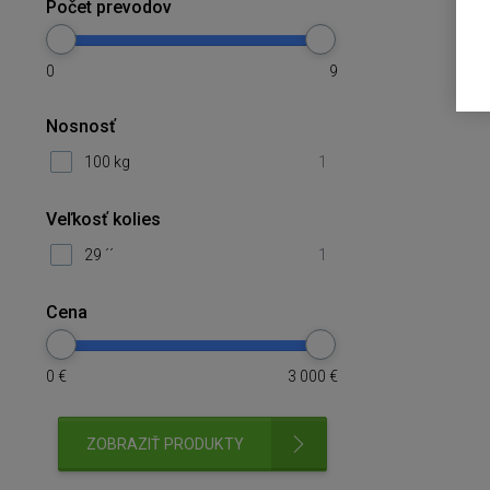
Počet prevodov
0
9
Nosnosť
100 kg
1
Veľkosť kolies
29 ´´
1
Cena
0
€
3 000
€
ZOBRAZIŤ PRODUKTY