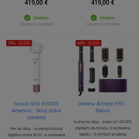
419,00 €
419,00 €
Skladom
Skladom
Odošleme v pondelok
Odošleme v pondelok
15%
ZĽAVA
42%
ZĽAVA
Sencor SHS 9100RS
Dreame Airstyle PRO -
Artemiss - Nový, práve
fialová
vybalený
Kulma na vlasy - motor so 100 000
otáčkami za minútu, 3 nastavenia
Fén na vlasy - vysokorýchlostný
teploty / 3 rýchlosti prúdenia
digitálny motor BLDC, 4 nastavenia