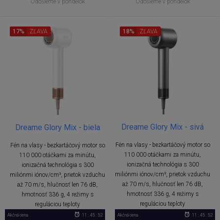
Odošleme v pondelok
Odošleme v pondelok
17%
ZĽAVA
18%
ZĽAVA
Dreame Glory Mix - sivá
Dreame Glory Mix - biela
Fén na vlasy - bezkartáčový motor so
Fén na vlasy - bezkartáčový motor so
110 000 otáčkami za minútu,
110 000 otáčkami za minútu,
ionizačná technológia s 300
ionizačná technológia s 300
miliónmi iónov/cm³, prietok vzduchu
miliónmi iónov/cm³, prietok vzduchu
až 70 m/s, hlučnosť len 76 dB,
až 70 m/s, hlučnosť len 76 dB,
hmotnosť 336 g, 4 režimy s
hmotnosť 336 g, 4 režimy s
reguláciou teploty
reguláciou teploty
Akčná cena
11 : 45 : 51
Akčná cena
11 : 45 : 51