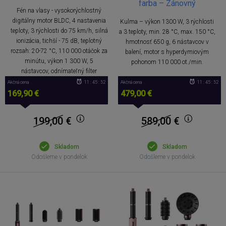
farba – Zánovný
Fén na vlasy - vysokorýchlostný
digitálny motor BLDC, 4 nastavenia
Kulma – výkon 1300 W, 3 rýchlosti
teploty, 3 rýchlosti do 75 km/h, silná
a 3 teploty, min. 28 °C, max. 150 °C,
ionizácia, tichší - 75 dB, teplotný
hmotnosť 650 g, 6 nástavcov v
rozsah: 20-72 °C, 110 000 otáčok za
balení, motor s hyperdymiovým
minútu, výkon 1 300 W, 5
pohonom 110 000 ot./min.
nástavcov, odnímateľný filter
Akčná cena
11 : 45 : 51
Akčná cena
11 : 45 : 51
169,90 €
479,00 €
199,00
€
589,00
€
Skladom
Skladom
Odošleme v pondelok
Odošleme v pondelok