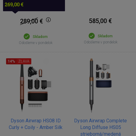
269,00 €
585,00 €
289,00
€
Skladom
Skladom
Odošleme v pondelok
Odošleme v pondelok
14%
ZĽAVA
Dyson Airwrap HS08 ID
Dyson Airwrap Complete
Curly + Coily - Amber Silk
Long Diffuse HS05
strieborná/medená