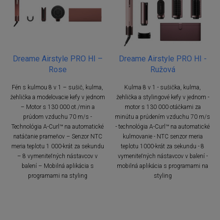
Dreame Airstyle PRO HI –
Dreame Airstyle PRO HI -
Rose
Ružová
Fén s kulmou 8 v 1 – sušič, kulma,
Kulma 8 v 1 - sušička, kulma,
žehlička a modelovacie kefy v jednom
žehlička a stylingové kefy v jednom -
– Motor s 130 000 ot./min a
motor s 130 000 otáčkami za
prúdom vzduchu 70 m/s -
minútu a prúdením vzduchu 70 m/s
Technológia A-Curl™ na automatické
- technológia A-Curl™ na automatické
natáčanie prameňov – Senzor NTC
kulmovanie - NTC senzor meria
meria teplotu 1 000-krát za sekundu
teplotu 1000-krát za sekundu - 8
– 8 vymeniteľných nástavcov v
vymeniteľných nástavcov v balení -
balení – Mobilná aplikácia s
mobilná aplikácia s programami na
programami na styling
styling