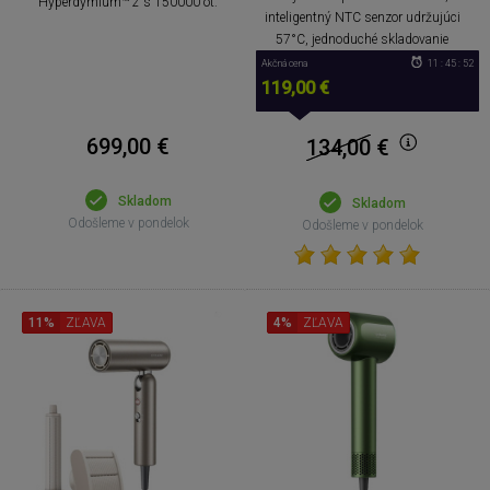
Hyperdymium™ 2 s 150000 ot.
inteligentný NTC senzor udržujúci
57°C, jednoduché skladovanie
Akčná cena
11 : 45 : 51
119,00 €
699,00 €
134,00
€
Skladom
Skladom
Odošleme v pondelok
Odošleme v pondelok
11%
ZĽAVA
4%
ZĽAVA