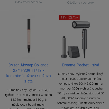
Odošleme v pondelok
Odošleme v pondelok
11%
ZĽAVA
Dyson Airwrap Co-anda
Dreame Pocket - sivá
2x™ HS09 T1/T2 -
Sušič vlasov - výkonný bezuhlíkový
keramická ružová / ružovo
motor 110000 otáčok za minútu,
zlatá
kompaktné telo 50x145x201mm a
hmotnosť 300g, rýchlosť vzduchu
Kulma na vlasy - výkon 1700 W, 3
70 m/s s nízkou hlučnosťou pod 60
rýchlosti a 4 teploty, prietok vzduchu
dB, 300M záporných iónov na
15,2 l/s, hmotnosť 550 g, 6
ochranu vlasov, 5 nastavení teploty a
nástavcov v balení, motor
2 rýchlosti prúdenia vzduchu,