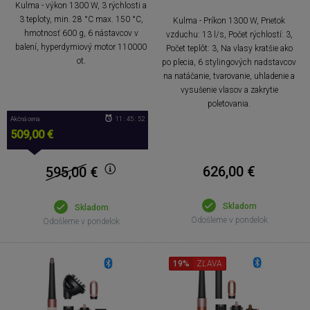
Kulma - výkon 1300 W, 3 rýchlosti a
3 teploty, min. 28 °C max. 150 °C,
Kulma - Príkon 1300 W, Prietok
hmotnosť 600 g, 6 nástavcov v
vzduchu: 13 l/s, Počet rýchlostí: 3,
balení, hyperdymiový motor 110000
Počet teplôt: 3, Na vlasy kratšie ako
ot.
po plecia, 6 stylingových nadstavcov
na natáčanie, tvarovanie, uhladenie a
vysušenie vlasov a zakrytie
poletovania.
Akčná cena
11 : 45 : 51
509,00 €
626,00 €
595,00
€
Skladom
Skladom
Odošleme v pondelok
Odošleme v pondelok
19%
ZĽAVA