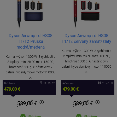
Dyson Airwrap i.d. HS08
Dyson Airwrap i.d. HS08
T1/T2 Pruská
T1/T2 červený zamat/zlatý
modrá/medená
Kulma - výkon 1300 W, 3 rýchlosti a
3 teploty, min. 28 °C max. 150 °C,
Kulma - výkon 1300 W, 3 rýchlosti a
hmotnosť 600 g, 6 nástavcov v
3 teploty, min. 28 °C max. 150 °C,
balení, hyperdymiový motor 110000
hmotnosť 650 g, 6 nástavcov v
ot.
balení, hyperdymiový motor 110000
ot.
Akčná cena
11 : 45 : 51
Akčná cena
11 : 45 : 51
479,00 €
479,00 €
589,00
€
589,00
€
Skladom
Skladom