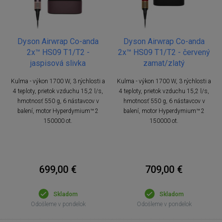
Dyson Airwrap Co-anda
Dyson Airwrap Co-anda
2x™ HS09 T1/T2 -
2x™ HS09 T1/T2 - červený
jaspisová slivka
zamat/zlatý
Kulma - výkon 1700 W, 3 rýchlosti a
Kulma - výkon 1700 W, 3 rýchlosti a
4 teploty, prietok vzduchu 15,2 l/s,
4 teploty, prietok vzduchu 15,2 l/s,
hmotnosť 550 g, 6 nástavcov v
hmotnosť 550 g, 6 nástavcov v
balení, motor Hyperdymium™ 2
balení, motor Hyperdymium™ 2
150000 ot.
150000 ot.
699,00 €
709,00 €
Skladom
Skladom
Odošleme v pondelok
Odošleme v pondelok