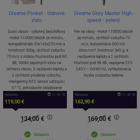
Dreame Pocket - titánové
Dreame Glory Master High-
zlato
speed - zelený
Sušič vlasov - výkonný bezuhlíkový
Fén na vlasy - motor 110000 otáčok
motor 110000 otáčok za minútu,
za minútu, rýchlosť vzduchu 70
kompaktné telo 50x145x201mm a
m/s, koncentrácia 300 mil.
hmotnosť 300g, rýchlosť vzduchu
iónov/cm³, hmotnosť 345 g, 4
70 m/s s nízkou hlučnosťou pod 60
nastavenia teploty a 2 rýchlosti,
dB, 300M záporných iónov na
hlučnosť pod 58 dB, napájanie 220-
ochranu vlasov, 5 nastavení teploty a
240 V ~ 50/60 Hz, vyhladzovacia
2 rýchlosti prúdenia vzduchu,
tryska súčasťou balenia
inteligentný NTC senzor udržujúci
57 °C, jednoduché skladovanie
Akčná cena
11 : 45 : 51
Akčná cena
11 : 45 : 51
119,00 €
162,90 €
134,00
€
169,00
€
Skladom
Skladom