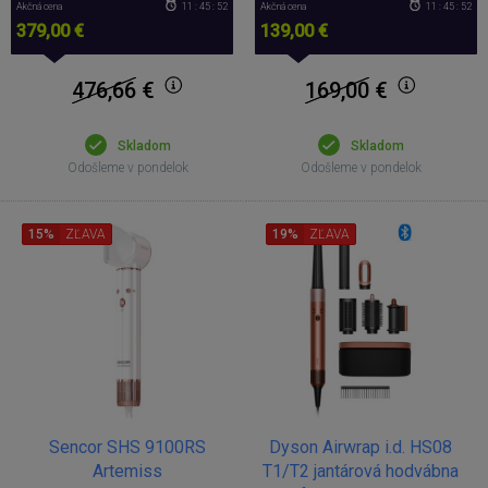
Akčná cena
11 : 45 : 51
Akčná cena
11 : 45 : 51
379,00 €
139,00 €
476,66
€
169,00
€
Skladom
Skladom
Odošleme v pondelok
Odošleme v pondelok
15%
ZĽAVA
19%
ZĽAVA
Sencor SHS 9100RS
Dyson Airwrap i.d. HS08
Artemiss
T1/T2 jantárová hodvábna