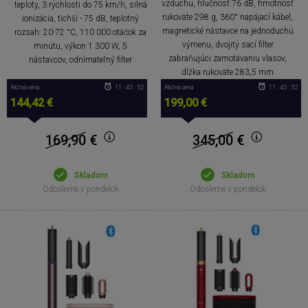
vzduchu, hlučnosť 76 dB, hmotnosť
teploty, 3 rýchlosti do 75 km/h, silná
rukoväte 298 g, 360° napájací kábel,
ionizácia, tichší - 75 dB, teplotný
magnetické nástavce na jednoduchú
rozsah: 20-72 °C, 110 000 otáčok za
výmenu, dvojitý sací filter
minútu, výkon 1 300 W, 5
zabraňujúci zamotávaniu vlasov,
nástavcov, odnímateľný filter
dĺžka rukoväte 283,5 mm
Akčná cena
11 : 45 : 51
Akčná cena
11 : 45 : 51
144,42 €
199,00 €
169,90
€
345,00
€
Skladom
Skladom
Odošleme v pondelok
Odošleme v pondelok