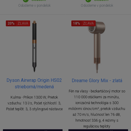
Odošleme v pondelok
Odošleme v pondelok
20%
ZĽAVA
18%
ZĽAVA
Dyson Airwrap Origin HS02
Dreame Glory Mix - zlatá
strieborná/medená
Fén na vlasy - bezkartáčový motor so
110 000 otáčkami za minútu,
Kulma - Príkon 1300 W, Prietok
ionizačná technológia s 300
vzduchu: 13 l/s, Počet rýchlostí: 3,
miliónmi iónov/cm³, prietok vzduchu
Počet teplôt: 3, 3 stylingové nástavce
až 70 m/s, hlučnosť len 76 dB,
hmotnosť 336 g, 4 režimy s
reguláciou teploty