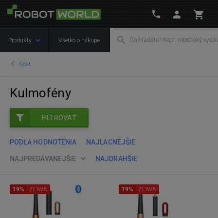
Produkty
Všetko o nákupe
Späť
Kulmofény
FILTROVAŤ
PODĽA HODNOTENIA
NAJLACNEJŠIE
NAJPREDÁVANEJŠIE
NAJDRAHŠIE
19%
ZĽAVA
19%
ZĽAVA