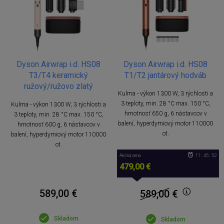
Dyson Airwrap i.d. HS08
Dyson Airwrap i.d. HS08
T3/T4 keramický
T1/T2 jantárový hodváb
ružový/ružovo zlatý
Kulma - výkon 1300 W, 3 rýchlosti a
3 teploty, min. 28 °C max. 150 °C,
Kulma - výkon 1300 W, 3 rýchlosti a
hmotnosť 650 g, 6 nástavcov v
3 teploty, min. 28 °C max. 150 °C,
balení, hyperdymiový motor 110000
hmotnosť 600 g, 6 nástavcov v
ot.
balení, hyperdymiový motor 110000
ot.
Akčná cena
11 : 45 : 51
479,00 €
589,00 €
589,00
€
Skladom
Skladom