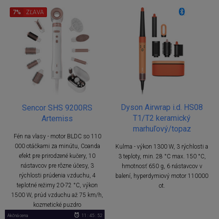
7%
ZĽAVA
Dyson Airwrap i.d. HS08
Sencor SHS 9200RS
T1/T2 keramický
Artemiss
marhuľový/topaz
Fén na vlasy - motor BLDC so 110
000 otáčkami za minútu, Coanda
Kulma - výkon 1300 W, 3 rýchlosti a
efekt pre prirodzené kučery, 10
3 teploty, min. 28 °C max. 150 °C,
nástavcov pre rôzne účesy, 3
hmotnosť 650 g, 6 nástavcov v
rýchlosti prúdenia vzduchu, 4
balení, hyperdymiový motor 110000
teplotné režimy 20-72 °C, výkon
ot.
1500 W, prúd vzduchu až 75 km/h,
kozmetické puzdro
Akčná cena
11 : 45 : 51