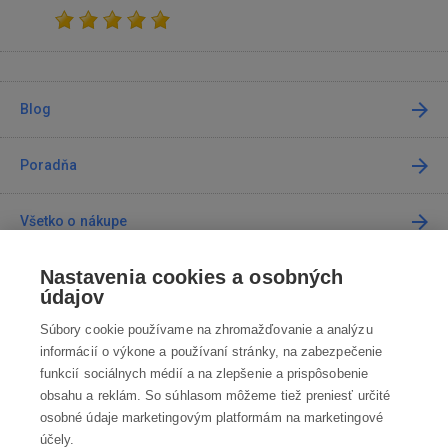
Blog
Poradňa
Všetko o nákupe
Nastavenia cookies a osobných
Predajne
údajov
Súbory cookie používame na zhromažďovanie a analýzu
Kontakt
informácií o výkone a používaní stránky, na zabezpečenie
funkcií sociálnych médií a na zlepšenie a prispôsobenie
Kontaktujte nás
obsahu a reklám. So súhlasom môžeme tiež preniesť určité
osobné údaje marketingovým platformám na marketingové
info@robotworld.sk
účely.