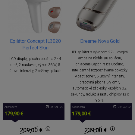
Epilátor Concept IL3020
Dreame Nova Gold
Perfect Skin
IPL epilátor s výkonom 27 J, dvojitá
lampa na rýchlejšiu epiláciu,
LCD displej, plocha použitia 2 - 4
chladenie Sapphire Ice Cooling,
cm², 2 nástavce, výkon 36 W, 5
inteligentné rozpoznávanie pokožky
úrovní intenzity, 2 režimy epilácie
Adaptizone™, 5 úrovní intenzity,
pracovná plocha 3,9 cm²,
automatické záblesky každých 0,2
sekundy, redukcia rastu chĺpkov až o
96 %.
Akčná cena
35 : 24 : 22
Akčná cena
35 : 24 : 22
179,90 €
179,00 €
209,00
€
239,00
€