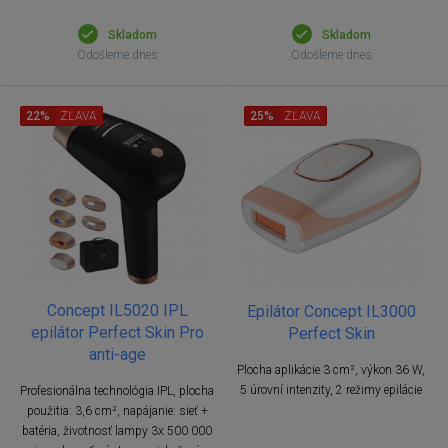
Skladom
Skladom
Odošleme dnes
Odošleme dnes
22%
ZĽAVA
25%
ZĽAVA
Concept IL5020 IPL
Epilátor Concept IL3000
epilátor Perfect Skin Pro
Perfect Skin
anti-age
Plocha aplikácie 3 cm², výkon 36 W,
5 úrovní intenzity, 2 režimy epilácie
Profesionálna technológia IPL, plocha
použitia: 3,6 cm², napájanie: sieť +
batéria, životnosť lampy 3x 500 000