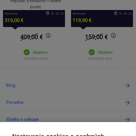
impulzov, 6 nástavcov + kožené
puzdro
Akčná cena
35 : 24 : 22
Akčná cena
35 : 24 : 22
119,90 €
319,00 €
159,00
€
409,00
€
Skladom
Skladom
Odošleme dnes
Odošleme dnes
Blog
Poradňa
Všetko o nákupe