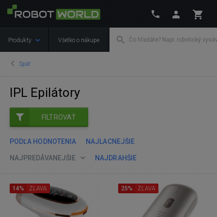
Produkty
Všetko o nákupe
Späť
IPL Epilátory
FILTROVAŤ
PODĽA HODNOTENIA
NAJLACNEJŠIE
NAJPREDÁVANEJŠIE
NAJDRAHŠIE
14%
ZĽAVA
25%
ZĽAVA