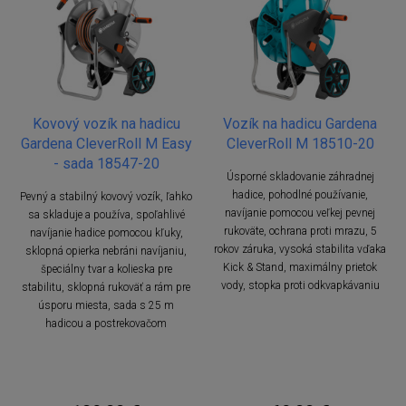
Kovový vozík na hadicu
Vozík na hadicu Gardena
Gardena CleverRoll M Easy
CleverRoll M 18510-20
- sada 18547-20
Úsporné skladovanie záhradnej
hadice, pohodlné používanie,
Pevný a stabilný kovový vozík, ľahko
navíjanie pomocou veľkej pevnej
sa skladuje a používa, spoľahlivé
rukoväte, ochrana proti mrazu, 5
navíjanie hadice pomocou kľuky,
rokov záruka, vysoká stabilita vďaka
sklopná opierka nebráni navíjaniu,
Kick & Stand, maximálny prietok
špeciálny tvar a kolieska pre
vody, stopka proti odkvapkávaniu
stabilitu, sklopná rukoväť a rám pre
úsporu miesta, sada s 25 m
hadicou a postrekovačom