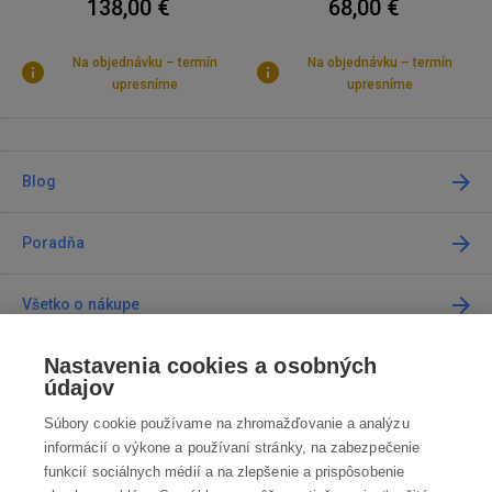
138,00 €
68,00 €
Na objednávku – termín
Na objednávku – termín
upresníme
upresníme
Blog
Poradňa
Všetko o nákupe
Nastavenia cookies a osobných
Predajne
údajov
Súbory cookie používame na zhromažďovanie a analýzu
Kontakt
informácií o výkone a používaní stránky, na zabezpečenie
funkcií sociálnych médií a na zlepšenie a prispôsobenie