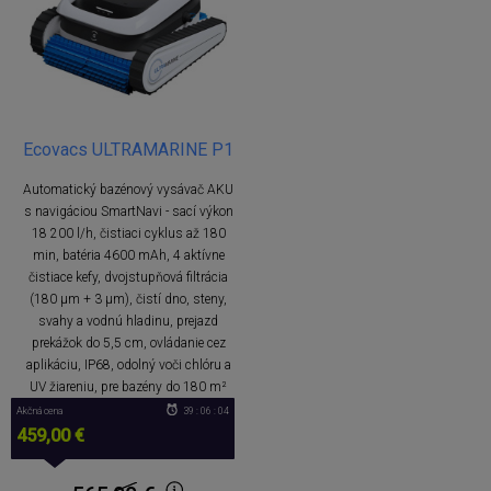
Ecovacs ULTRAMARINE P1
Automatický bazénový vysávač AKU
s navigáciou SmartNavi - sací výkon
18 200 l/h, čistiaci cyklus až 180
min, batéria 4600 mAh, 4 aktívne
čistiace kefy, dvojstupňová filtrácia
(180 μm + 3 μm), čistí dno, steny,
svahy a vodnú hladinu, prejazd
prekážok do 5,5 cm, ovládanie cez
aplikáciu, IP68, odolný voči chlóru a
UV žiareniu, pre bazény do 180 m²
Akčná cena
39 : 06 : 04
459,00 €