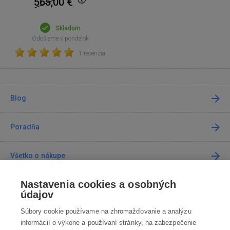
565,00
€
Skladom
Odošleme v pondelok
1 recenzia
Blog
Poradňa
Všetko o nákupe
Nastavenia cookies a osobných
Predajne
údajov
Súbory cookie používame na zhromažďovanie a analýzu
Kontakt
informácií o výkone a používaní stránky, na zabezpečenie