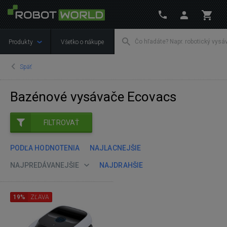
Produkty
Všetko o nákupe
Späť
Bazénové vysávače Ecovacs
FILTROVAŤ
PODĽA HODNOTENIA
NAJLACNEJŠIE
NAJPREDÁVANEJŠIE
NAJDRAHŠIE
19%
ZĽAVA