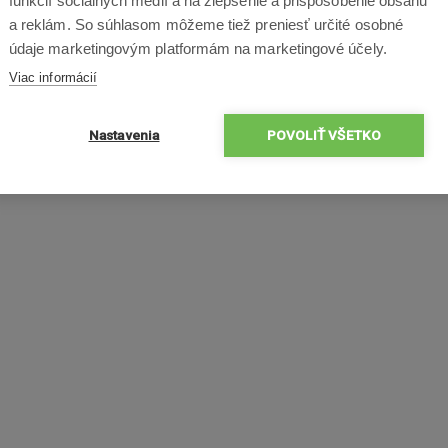
funkcií sociálnych médií a na zlepšenie a prispôsobenie obsahu
a reklám. So súhlasom môžeme tiež preniesť určité osobné
údaje marketingovým platformám na marketingové účely.
Viac informácií
Nastavenia
POVOLIŤ VŠETKO