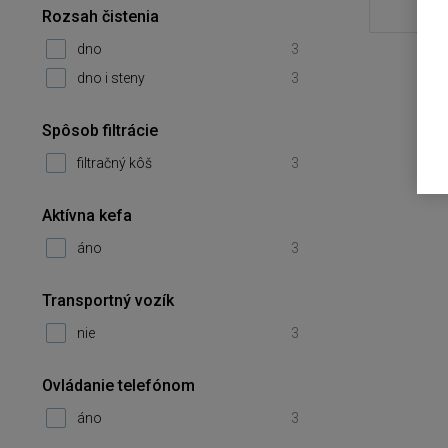
Rozsah čistenia
dno
3
dno i steny
3
Spôsob filtrácie
filtračný kôš
3
Aktívna kefa
áno
3
Transportný vozík
nie
3
Ovládanie telefónom
áno
3