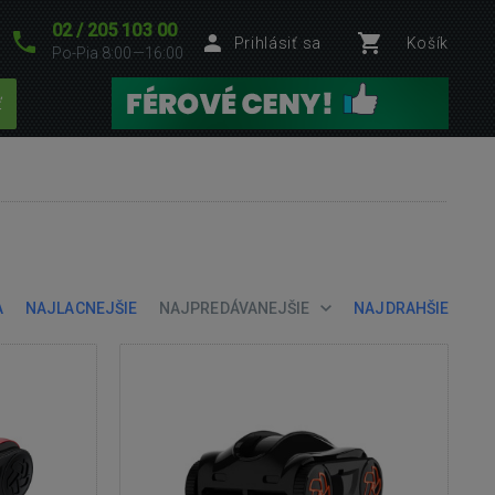
02 / 205 103 00
Prihlásiť sa
Košík
Po-Pia 8:00—16:00
ť
A
NAJLACNEJŠIE
NAJPREDÁVANEJŠIE
NAJDRAHŠIE