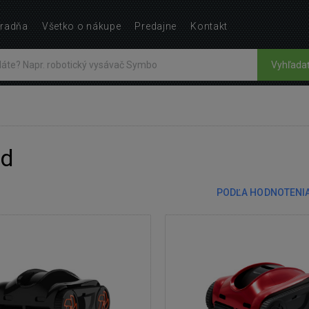
radňa
Všetko o nákupe
Predajne
Kontakt
Vyhľada
nd
PODĽA HODNOTENI