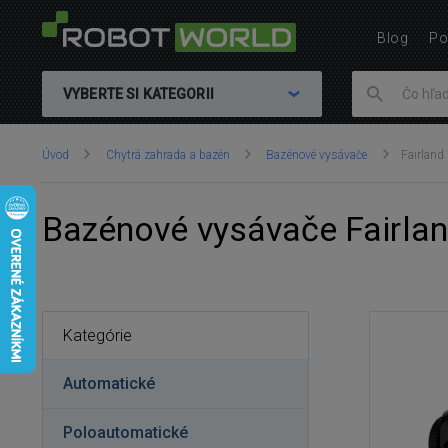
Blog
Po
VYBERTE SI KATEGORII
Nachádzate
Úvod
Chytrá zahrada a bazén
Bazénové vysávače
Fairland
sa
tu:
Bazénové vysávače Fairla
Kategórie
Automatické
Poloautomatické