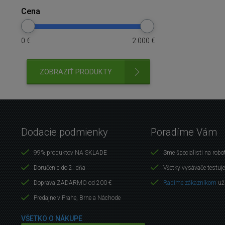
Cena
0
€
2 000
€
ZOBRAZIŤ PRODUKTY
Dodacie podmienky
Poradíme Vám
99% produktov NA SKLADE
Sme špecialisti na robo
Doručenie do 2. dňa
Všetky vysávače testuj
Doprava ZADARMO od 200 €
Radíme zákazníkom
už
Predajne v Prahe, Brne a Náchode
VŠETKO O NÁKUPE