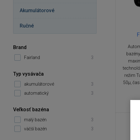
Akumulátorové
Ručné
F
Autom
Brand
bazény
Fairland
3
maxim
technológ
Typ vysávača
režim T
50µ, čas
akumulátorové
3
automatický
3
Veľkosť bazéna
malý bazén
3
väčší bazén
3