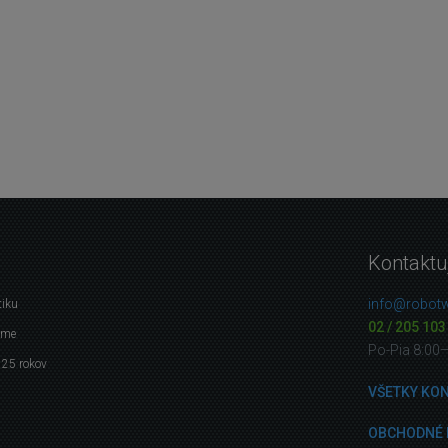
Kontaktu
info@robotw
tiku
02 / 205 103
eme
Po-Pia 8:00
 25 rokov
VŠETKY KO
OBCHODNÉ 