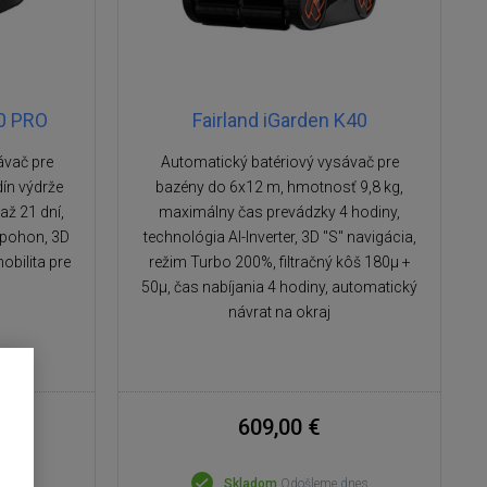
20 PRO
Fairland iGarden K40
ávač pre
Automatický batériový vysávač pre
dín výdrže
bazény do 6x12 m, hmotnosť 9,8 kg,
až 21 dní,
maximálny čas prevádzky 4 hodiny,
 pohon, 3D
technológia AI-Inverter, 3D "S" navigácia,
obilita pre
režim Turbo 200%, filtračný kôš 180µ +
50µ, čas nabíjania 4 hodiny, automatický
návrat na okraj
609,00 €
dnes
Skladom
Odošleme dnes