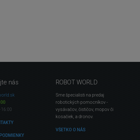
jte nás
ROBOT WORLD
orld.sk
Sme špecialisti na predaj
 00
robotických pomocníkov -
—16:00
vysávačov, čističov, mopov či
kosačiek, a dronov.
NTAKTY
VŠETKO O NÁS
PODMIENKY