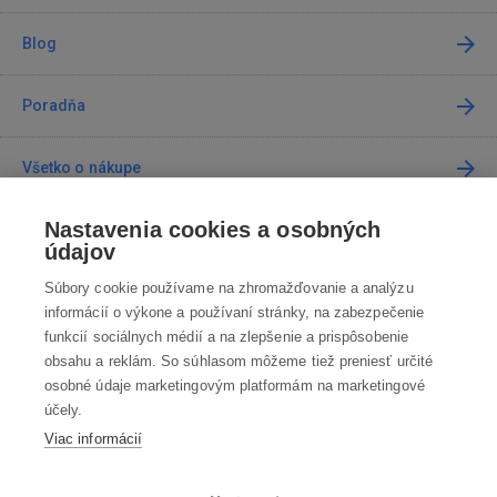
Blog
Poradňa
Všetko o nákupe
Nastavenia cookies a osobných
Predajne
údajov
Súbory cookie používame na zhromažďovanie a analýzu
Kontakt
informácií o výkone a používaní stránky, na zabezpečenie
funkcií sociálnych médií a na zlepšenie a prispôsobenie
Kontaktujte nás
obsahu a reklám. So súhlasom môžeme tiež preniesť určité
osobné údaje marketingovým platformám na marketingové
info@robotworld.sk
účely.
Viac informácií
02 / 205 103 00
Po-Pia 8:00—16:00