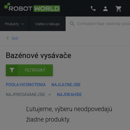
Produkty
Všetko o nákupe
Späť
Bazénové vysávače
FILTROVAŤ
PODĽA HODNOTENIA
NAJLACNEJŠIE
NAJPREDÁVANEJŠIE
NAJDRAHŠIE
Ľutujeme, výberu neodpovedajú
žiadne produkty.