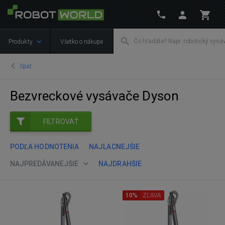
Produkty
Všetko o nákupe
Späť
Bezvreckové vysávače Dyson
FILTROVAŤ
PODĽA HODNOTENIA
NAJLACNEJŠIE
NAJPREDÁVANEJŠIE
NAJDRAHŠIE
10%
ZĽAVA