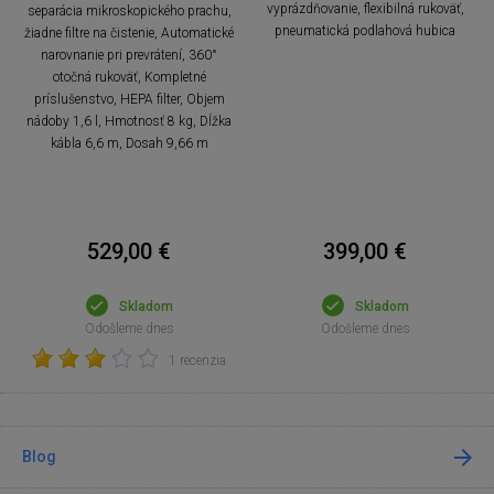
vyprázdňovanie, flexibilná rukoväť,
separácia mikroskopického prachu,
pneumatická podlahová hubica
žiadne filtre na čistenie, Automatické
narovnanie pri prevrátení, 360°
otočná rukoväť, Kompletné
príslušenstvo, HEPA filter, Objem
nádoby 1,6 l, Hmotnosť 8 kg, Dĺžka
kábla 6,6 m, Dosah 9,66 m
529,00 €
399,00 €
Skladom
Skladom
Odošleme dnes
Odošleme dnes
1 recenzia
Blog