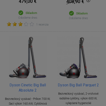
479,00 €
408,90
€
Skladom
Skladom
Odošleme dnes
Odošleme dnes
1 recenzia
Dyson Cinetic Big Ball
Dyson Big Ball Parquet 2
Absolute 2
Bezvreckový vysávač, 2-vrstvové
radiálne cyklóny, výkon 600 W,
Bezvreckový vysávač - Príkon 700 W,
vylepšené hygienické
Sací výkon 160 AW, Cyklónová