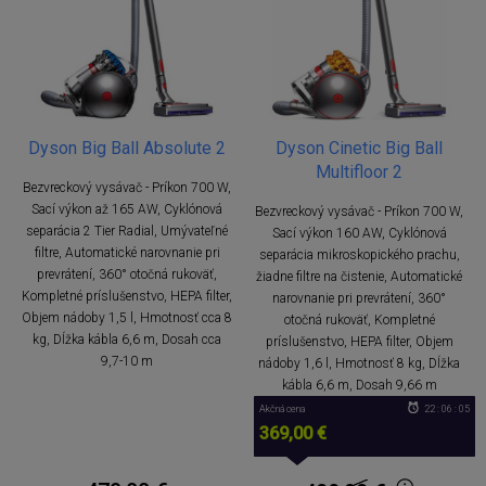
Dyson Big Ball Absolute 2
Dyson Cinetic Big Ball
Multifloor 2
Bezvreckový vysávač - Príkon 700 W,
Sací výkon až 165 AW, Cyklónová
Bezvreckový vysávač - Príkon 700 W,
separácia 2 Tier Radial, Umývateľné
Sací výkon 160 AW, Cyklónová
filtre, Automatické narovnanie pri
separácia mikroskopického prachu,
prevrátení, 360° otočná rukoväť,
žiadne filtre na čistenie, Automatické
Kompletné príslušenstvo, HEPA filter,
narovnanie pri prevrátení, 360°
Objem nádoby 1,5 l, Hmotnosť cca 8
otočná rukoväť, Kompletné
kg, Dĺžka kábla 6,6 m, Dosah cca
príslušenstvo, HEPA filter, Objem
9,7-10 m
nádoby 1,6 l, Hmotnosť 8 kg, Dĺžka
kábla 6,6 m, Dosah 9,66 m
Akčná cena
22 : 06 : 05
369,00 €