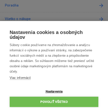
Poradňa
Všetko o nákupe
Nastavenia cookies a osobných
Predajne
údajov
Súbory cookie používame na zhromažďovanie a analýzu
Kontakt
informácií o výkone a používaní stránky, na zabezpečenie
funkcií sociálnych médií a na zlepšenie a prispôsobenie
Kontaktujte nás
obsahu a reklám. So súhlasom môžeme tiež preniesť určité
osobné údaje marketingovým platformám na marketingové
info@robotworld.sk
účely.
Viac informácií
02 / 205 103 00
Po-Pia 8:00—16:00
VŠETKY KONTAKTY
Nastavenia
OBCHODNÉ PODMIENKY
POVOLIŤ VŠETKO