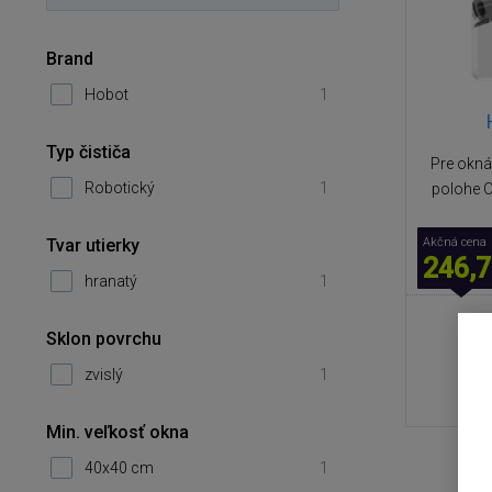
Brand
Hobot
1
Typ čističa
Pre okná
Robotický
1
polohe O
Tvar utierky
Akčná cena
246,7
hranatý
1
Sklon povrchu
zvislý
1
Min. veľkosť okna
40x40 cm
1