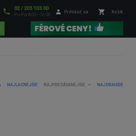
02 / 205 103 00
Prihlásiť sa
Košík
Po-Pia 8:00—16:00
ť
A
NAJLACNEJŠIE
NAJPREDÁVANEJŠIE
NAJDRAHŠIE