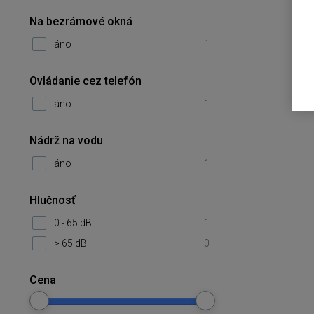
Na bezrámové okná
áno
1
Ovládanie cez telefón
áno
1
Nádrž na vodu
áno
1
Hlučnosť
0 - 65 dB
1
> 65 dB
0
Cena