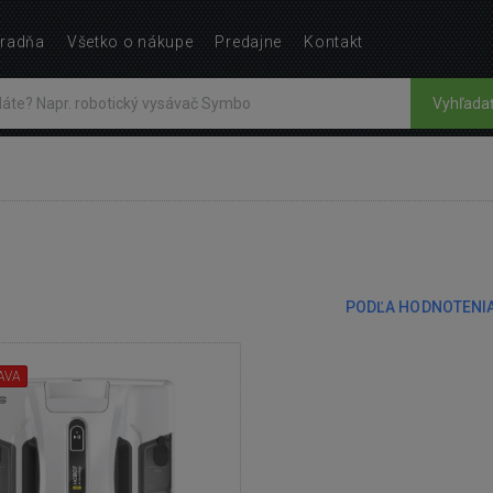
radňa
Všetko o nákupe
Predajne
Kontakt
Vyhľada
PODĽA HODNOTENI
AVA