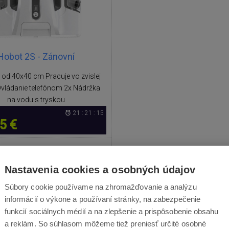
Hobot 2S - Zánovní
 od 40x40 cm Pracuje vo zvislej
vládanie telefónom 2x Nádržka
na vodu s tryskou
21 : 21 : 15
5 €
329,00
€
Nastavenia cookies a osobných údajov
Skladom
Odošleme v pondelok
Súbory cookie používame na zhromažďovanie a analýzu
informácií o výkone a používaní stránky, na zabezpečenie
funkcií sociálnych médií a na zlepšenie a prispôsobenie obsahu
a reklám. So súhlasom môžeme tiež preniesť určité osobné