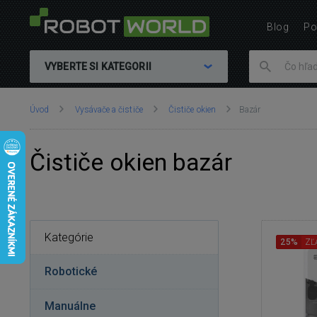
Blog
Po
VYBERTE SI KATEGORII
Nachádzate
Úvod
Vysávače a čističe
Čističe okien
Bazár
sa
tu:
Čističe okien bazár
Kategórie
25%
ZĽ
Robotické
Manuálne