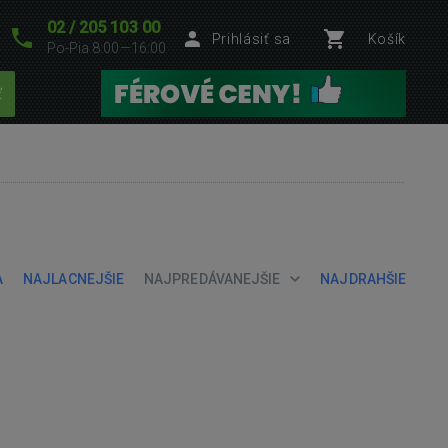
02 / 205 103 00
Prihlásiť sa
Košík
Po-Pia 8:00—16:00
ť
A
NAJLACNEJŠIE
NAJPREDÁVANEJŠIE
NAJDRAHŠIE