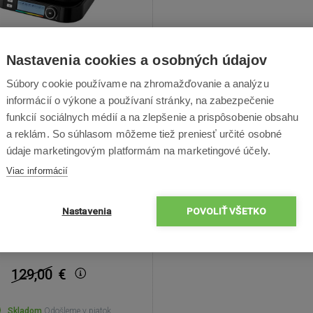
Nastavenia cookies a osobných údajov
encor SBG 6238BK
Súbory cookie používame na zhromažďovanie a analýzu
informácií o výkone a používaní stránky, na zabezpečenie
ý elektrický gril, príkon 2100 W,
funkcií sociálnych médií a na zlepšenie a prispôsobenie obsahu
 programov 7, materiál grilu
a reklám. So súhlasom môžeme tiež preniesť určité osobné
ová oceľ, materiál grilovacej
údaje marketingovým platformám na marketingové účely.
kov, grilovacia plocha 30 × 25
t grilovacích plôch 2, hmotnosť
Viac informácií
priľnavý povrch a odkvapkávacia
miska
Nastavenia
POVOLIŤ VŠETKO
6 : 52 : 06
0 €
129,00
€
Skladom
Odošleme v piatok