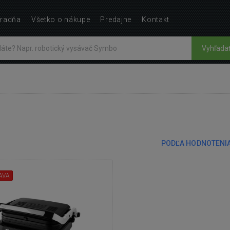
radňa
Všetko o nákupe
Predajne
Kontakt
Vyhľada
PODĽA HODNOTENI
AVA