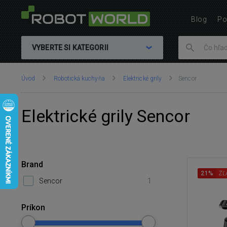
Blog
Po
VYBERTE SI KATEGORII
Nachádzate
Úvod
Robotická kuchyňa
Elektrické grily
Sencor
sa
tu:
Elektrické grily Sencor
Brand
21%
ZĽ
Sencor
1
Príkon