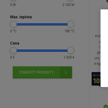
0
W
2 100
W
Max. teplota
S
0
°C
180
°C
Kontaktn
počet
Cena
nerez
plochy 
0
€
1 000
€
cm, poče
6 kg, ne
ZOBRAZIŤ PRODUKTY
Akčná cena
101,9