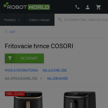
Produkty
Všetko o nákupe
Späť
Fritovacie hrnce COSORI
FILTROVAŤ
PODĽA HODNOTENIA
NAJLACNEJŠIE
NAJPREDÁVANEJŠIE
NAJDRAHŠIE
13%
ZĽAVA