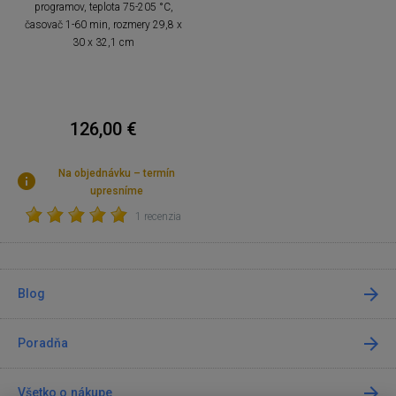
programov, teplota 75-205 °C,
časovač 1-60 min, rozmery 29,8 x
30 x 32,1 cm
126,00 €
Na objednávku – termín
upresníme
1 recenzia
Blog
Poradňa
Všetko o nákupe