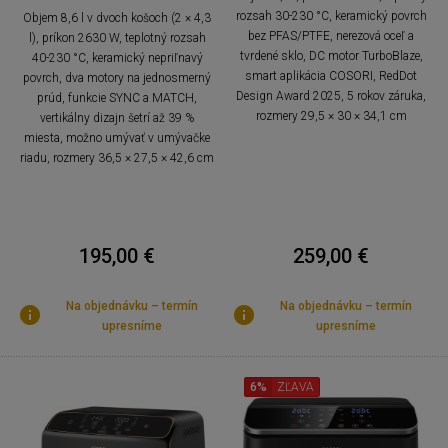
rozsah 30-230 °C, keramický povrch
Objem 8,6 l v dvoch košoch (2 × 4,3
bez PFAS/PTFE, nerezová oceľ a
l), príkon 2630 W, teplotný rozsah
tvrdené sklo, DC motor TurboBlaze,
40-230 °C, keramický nepriľnavý
smart aplikácia COSORI, RedDot
povrch, dva motory na jednosmerný
Design Award 2025, 5 rokov záruka,
prúd, funkcie SYNC a MATCH,
rozmery 29,5 × 30 × 34,1 cm
vertikálny dizajn šetrí až 39 %
miesta, možno umývať v umývačke
riadu, rozmery 36,5 × 27,5 × 42,6 cm
195,00 €
259,00 €
Na objednávku – termín
Na objednávku – termín
upresníme
upresníme
6%
ZĽAVA