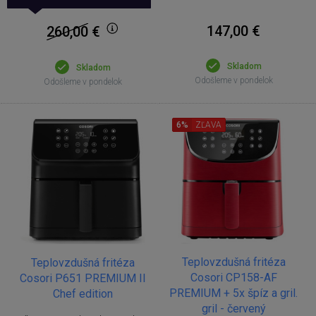
147,00 €
260,00
€
Skladom
Skladom
Odošleme v pondelok
Odošleme v pondelok
6%
ZĽAVA
Teplovzdušná fritéza
Teplovzdušná fritéza
Cosori CP158-AF
Cosori P651 PREMIUM II
PREMIUM + 5x špíz a gril.
Chef edition
gril - červený