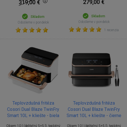
279,00 €
319,00
€
Skladom
Skladom
Odošleme v pondelok
Odošleme v pondelok
1 recenzia
Teplovzdušná fritéza
Teplovzdušná fritéza
Cosori Dual Blaze TwinFry
Cosori Dual Blaze TwinFry
Smart 10L + kliešte - biela
Smart 10L + kliešte - čierne
Objem 10 l (deliteľný 5+5 l), teplotný
Objem 10 l (deliteľný 5+5 l), teplotný