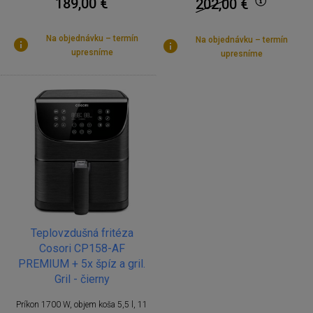
189,00 €
202,00
€
Na objednávku – termín
Na objednávku – termín
upresníme
upresníme
Teplovzdušná fritéza
Cosori CP158-AF
PREMIUM + 5x špíz a gril.
Gril - čierny
Príkon 1700 W, objem koša 5,5 l, 11