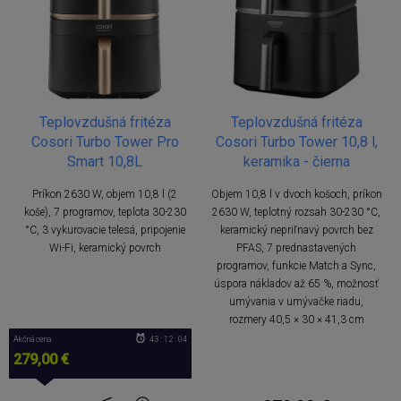
Teplovzdušná fritéza
Teplovzdušná fritéza
Cosori Turbo Tower Pro
Cosori Turbo Tower 10,8 l,
Smart 10,8L
keramika - čierna
Príkon 2630 W, objem 10,8 l (2
Objem 10,8 l v dvoch košoch, príkon
koše), 7 programov, teplota 30-230
2630 W, teplotný rozsah 30-230 °C,
°C, 3 vykurovacie telesá, pripojenie
keramický nepriľnavý povrch bez
Wi-Fi, keramický povrch
PFAS, 7 prednastavených
programov, funkcie Match a Sync,
úspora nákladov až 65 %, možnosť
umývania v umývačke riadu,
rozmery 40,5 × 30 × 41,3 cm
Akčná cena
43 : 12 : 04
279,00 €