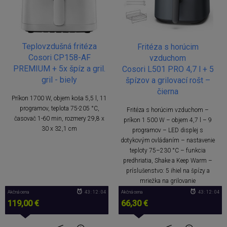
Teplovzdušná fritéza
Fritéza s horúcim
Cosori CP158-AF
vzduchom
PREMIUM + 5x špíz a gril.
Cosori L501 PRO 4,7 l + 5
gril - biely
špízov a grilovací rošt –
čierna
Príkon 1700 W, objem koša 5,5 l, 11
programov, teplota 75-205 °C,
Fritéza s horúcim vzduchom –
časovač 1-60 min, rozmery 29,8 x
príkon 1 500 W – objem 4,7 l – 9
30 x 32,1 cm
programov – LED displej s
dotykovým ovládaním – nastavenie
teploty 75–230 °C – funkcia
predhriatia, Shake a Keep Warm –
príslušenstvo: 5 ihiel na špízy a
mriežka na grilovanie
Akčná cena
43 : 12 : 04
Akčná cena
43 : 12 : 04
119,00 €
66,30 €