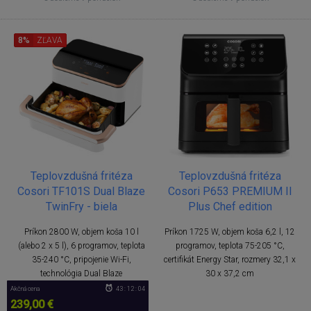
8%
ZĽAVA
Teplovzdušná fritéza
Teplovzdušná fritéza
Cosori TF101S Dual Blaze
Cosori P653 PREMIUM II
TwinFry - biela
Plus Chef edition
Príkon 2800 W, objem koša 10 l
Príkon 1725 W, objem koša 6,2 l, 12
(alebo 2 x 5 l), 6 programov, teplota
programov, teplota 75-205 °C,
35-240 °C, pripojenie Wi-Fi,
certifikát Energy Star, rozmery 32,1 x
technológia Dual Blaze
30 x 37,2 cm
Akčná cena
43 : 12 : 04
239,00 €