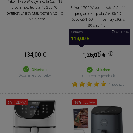
Príkon 1725 W, objem koša 6,2 l, 12
programov, teplota 75-205 °C,
Príkon 1700 W, objem koša 5,5 l, 11
certifikát Energy Star, rozmery 32,1 x
programov, teplota 75-205 °C,
30 x 37,2 cm
časovač 1-60 min, rozmery 29,8 x
30 x 32,1 cm
Akčná cena
43 : 12 : 04
119,00 €
134,00 €
126,00
€
Skladom
Skladom
Odošleme v pondelok
Odošleme v pondelok
1 recenzia
6%
ZĽAVA
36%
ZĽAVA