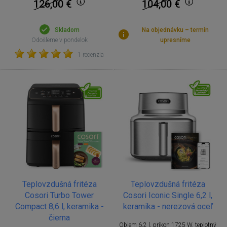
126,00
€
104,00
€
Skladom
Na objednávku – termín
Odošleme v pondelok
upresníme
1 recenzia
Teplovzdušná fritéza
Teplovzdušná fritéza
Cosori Turbo Tower
Cosori Iconic Single 6,2 l,
Compact 8,6 l, keramika -
keramika - nerezová oceľ
čierna
Objem 6,2 l, príkon 1725 W, teplotný