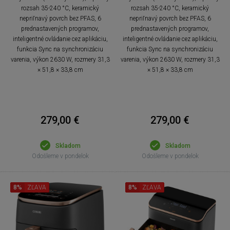
rozsah 35-240 °C, keramický
rozsah 35-240 °C, keramický
nepriľnavý povrch bez PFAS, 6
nepriľnavý povrch bez PFAS, 6
prednastavených programov,
prednastavených programov,
inteligentné ovládanie cez aplikáciu,
inteligentné ovládanie cez aplikáciu,
funkcia Sync na synchronizáciu
funkcia Sync na synchronizáciu
varenia, výkon 2630 W, rozmery 31,3
varenia, výkon 2630 W, rozmery 31,3
× 51,8 × 33,8 cm
× 51,8 × 33,8 cm
279,00 €
279,00 €
Skladom
Skladom
Odošleme v pondelok
Odošleme v pondelok
8%
ZĽAVA
8%
ZĽAVA