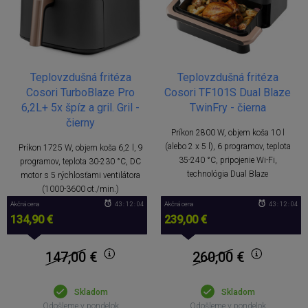
Teplovzdušná fritéza
Teplovzdušná fritéza
Cosori TurboBlaze Pro
Cosori TF101S Dual Blaze
6,2L+ 5x špíz a gril. Gril -
TwinFry - čierna
čierny
Príkon 2800 W, objem koša 10 l
(alebo 2 x 5 l), 6 programov, teplota
Príkon 1725 W, objem koša 6,2 l, 9
35-240 °C, pripojenie Wi-Fi,
programov, teplota 30-230 °C, DC
technológia Dual Blaze
motor s 5 rýchlosťami ventilátora
(1000-3600 ot./min.)
Akčná cena
43 : 12 : 04
Akčná cena
43 : 12 : 04
134,90 €
239,00 €
147,00
€
260,00
€
Skladom
Skladom
Odošleme v pondelok
Odošleme v pondelok