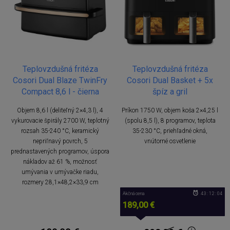
Teplovzdušná fritéza
Teplovzdušná fritéza
Cosori Dual Blaze TwinFry
Cosori Dual Basket + 5x
Compact 8,6 l - čierna
špíz a gril
Objem 8,6 l (deliteľný 2×4,3 l), 4
Príkon 1750 W, objem koša 2×4,25 l
vykurovacie špirály 2700 W, teplotný
(spolu 8,5 l), 8 programov, teplota
rozsah 35-240 °C, keramický
35-230 °C, priehľadné okná,
nepriľnavý povrch, 5
vnútorné osvetlenie
prednastavených programov, úspora
nákladov až 61 %, možnosť
umývania v umývačke riadu,
rozmery 28,1×48,2×33,9 cm
Akčná cena
43 : 12 : 04
189,00 €