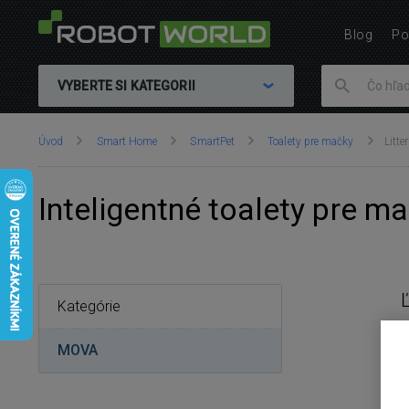
Blog
Po
VYBERTE SI KATEGORII
Nachádzate
Úvod
Smart Home
SmartPet
Toalety pre mačky
Litter
sa
tu:
Inteligentné toalety pre ma
Kategórie
MOVA