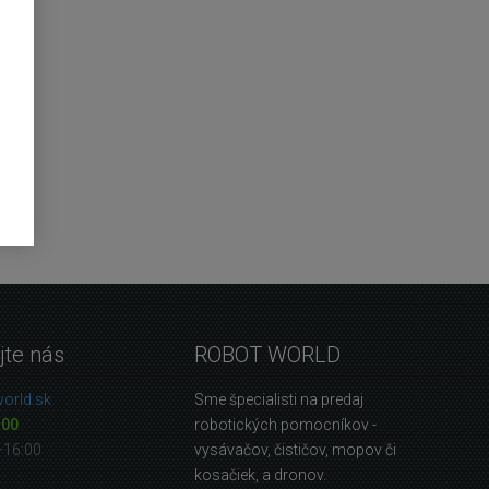
jte nás
ROBOT WORLD
orld.sk
Sme špecialisti na predaj
 00
robotických pomocníkov -
—16:00
vysávačov, čističov, mopov či
kosačiek, a dronov.