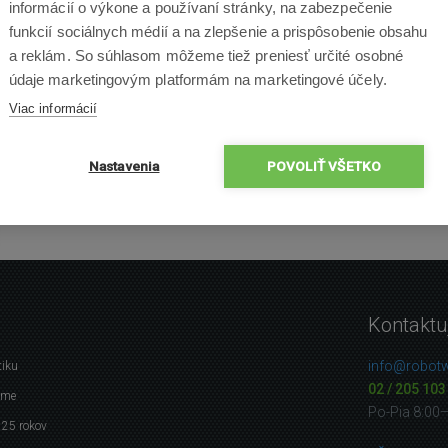
informácií o výkone a používaní stránky, na zabezpečenie
funkcií sociálnych médií a na zlepšenie a prispôsobenie obsahu
a reklám. So súhlasom môžeme tiež preniesť určité osobné
údaje marketingovým platformám na marketingové účely.
Viac informácií
Nastavenia
POVOLIŤ VŠETKO
Kontaktu
info@robotw
tiku
02 / 205 103
eme
Po-Pia 8:00
 25 rokov