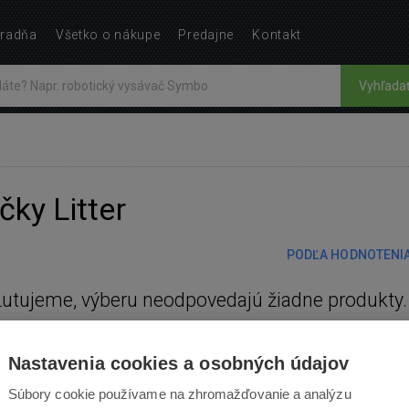
radňa
Všetko o nákupe
Predajne
Kontakt
Vyhľada
čky Litter
PODĽA HODNOTENI
Ľutujeme, výberu neodpovedajú žiadne produkty.
Nastavenia cookies a osobných údajov
Súbory cookie používame na zhromažďovanie a analýzu