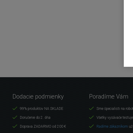
Dodacie podmienky
Poradíme Vám
99% produktov NA SKLADE
Sme špecialisti na robo
Doručenie do 2. dňa
Všetky vysávače testuj
Doprava ZADARMO od 200 €
Radíme zákazníkom
už