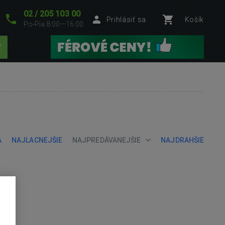
02 / 205 103 00
Prihlásiť sa
Košík
Po-Pia 8:00—16:00
ť
A
NAJLACNEJŠIE
NAJPREDÁVANEJŠIE
NAJDRAHŠIE