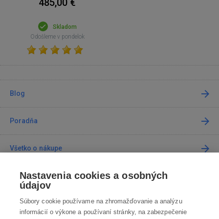
485,00 €
Skladom
Odošleme v pondelok
Blog
Poradňa
Všetko o nákupe
Nastavenia cookies a osobných
Predajne
údajov
Súbory cookie používame na zhromažďovanie a analýzu
Kontakt
informácií o výkone a používaní stránky, na zabezpečenie