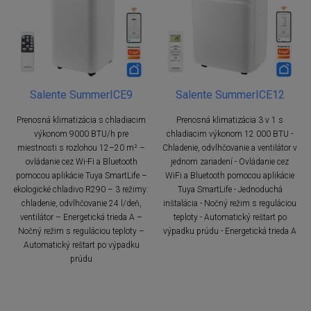
Salente SummerICE9
Salente SummerICE12
Prenosná klimatizácia s chladiacim
Prenosná klimatizácia 3 v 1 s
výkonom 9000 BTU/h pre
chladiacim výkonom 12 000 BTU -
miestnosti s rozlohou 12–20 m² –
Chladenie, odvlhčovanie a ventilátor v
ovládanie cez Wi-Fi a Bluetooth
jednom zariadení - Ovládanie cez
pomocou aplikácie Tuya SmartLife –
WiFi a Bluetooth pomocou aplikácie
ekologické chladivo R290 – 3 režimy:
Tuya SmartLife - Jednoduchá
chladenie, odvlhčovanie 24 l/deň,
inštalácia - Nočný režim s reguláciou
ventilátor – Energetická trieda A –
teploty - Automatický reštart po
Nočný režim s reguláciou teploty –
výpadku prúdu - Energetická trieda A
Automatický reštart po výpadku
prúdu