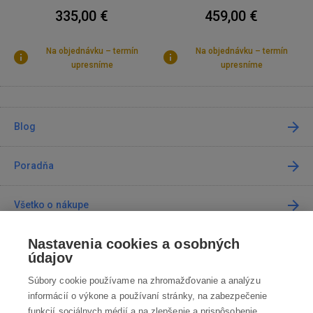
335,00 €
459,00 €
Na objednávku – termín
Na objednávku – termín
upresníme
upresníme
Blog
Poradňa
Všetko o nákupe
Nastavenia cookies a osobných
Predajne
údajov
Súbory cookie používame na zhromažďovanie a analýzu
Kontakt
informácií o výkone a používaní stránky, na zabezpečenie
funkcií sociálnych médií a na zlepšenie a prispôsobenie