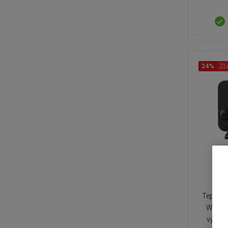
24%
ZĽ
Teplovz
W pre 
výkon