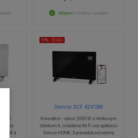
ondelok
Skladom
Odošleme v pondelok
13%
ZĽAVA
0WH
Sencor SCF 4241BK
 Wi-Fi
Konvektor - výkon 2000 W s hliníkovým
 Sencor
článkom X, ovládanie Wi-Fi cez aplikáciu
1200 W a
Sencor HOME, 3 prevádzkové režimy