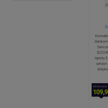
S
Konvekt
článkom 
Sencor
(ECO/K
teploty 5
senzor 
dotyko
Akčná cena
109,9