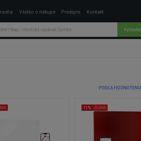
radňa
Všetko o nákupe
Predajne
Kontakt
Vyhľada
PODĽA HODNOTENI
AVA
11%
ZĽAVA