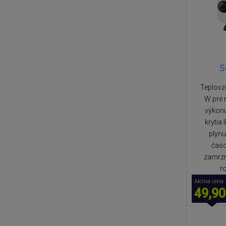
S
Teplovz
W pre 
výkon
krytia
plynu
časo
zamrznu
r
Akčná cena
49,90