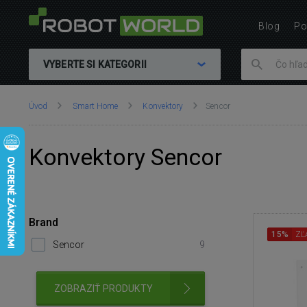
Blog
Po
VYBERTE SI KATEGORII
Nachádzate
Úvod
Smart Home
Konvektory
Sencor
sa
tu:
Konvektory Sencor
Brand
15%
ZĽ
Sencor
9
ZOBRAZIŤ PRODUKTY