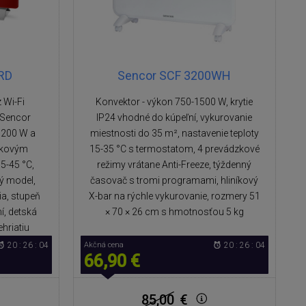
RD
Sencor SCF 3200WH
 Wi-Fi
Konvektor - výkon 750-1500 W, krytie
 Sencor
IP24 vhodné do kúpeľní, vykurovanie
1200 W a
miestnosti do 35 m², nastavenie teploty
tykovým
15-35 °C s termostatom, 4 prevádzkové
5-45 °C,
režimy vrátane Anti-Freeze, týždenný
ný model,
časovač s tromi programami, hliníkový
ia, stupeň
X-bar na rýchle vykurovanie, rozmery 51
í, detská
× 70 × 26 cm s hmotnosťou 5 kg
ehriatiu
20 : 26 : 04
Akčná cena
20 : 26 : 04
66,90 €
85,00
€