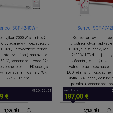
encor SCF 4240WH
Sencor SCF 4742
or - výkon 2000 W s hliníkovým
Konvektor - ovládanie cez
X, ovládanie Wi-Fi cez aplikáciu
prostredníctvom aplikácie
 HOME, 3 prevádzkové režimy
HOME, dva stupne výkonu 
omfort/Antifrost), nastavenie
2400 W, LED displej s do
-50 °C, ochrana proti vode IP24,
ovládaním, teplotný rozsah 
otvoreného okna, LED displej s
voľne stojaci alebo násten
vým ovládaním, rozmery 78 ×
ECO režim s funkciou stlmen
22,5 × 51,5 cm
krytia IP24 vhodný do kúpeľn
poistka a ochrana proti pr
20 : 26 : 04
Akčná cena
9 €
187,00 €
129,00
€
210,00
€