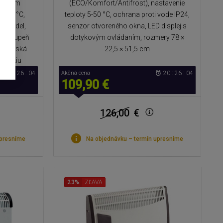
tykovým
(ECO/Komfort/Antifrost), nastavenie
5-45 °C,
teploty 5-50 °C, ochrana proti vode IP24,
ný model,
senzor otvoreného okna, LED displej s
ia, stupeň
dotykovým ovládaním, rozmery 78 ×
í, detská
22,5 × 51,5 cm
ehriatiu
20 : 26 : 04
Akčná cena
20 : 26 : 04
109,90 €
126,00
€
upresníme
Na objednávku – termín upresníme
23%
ZĽAVA