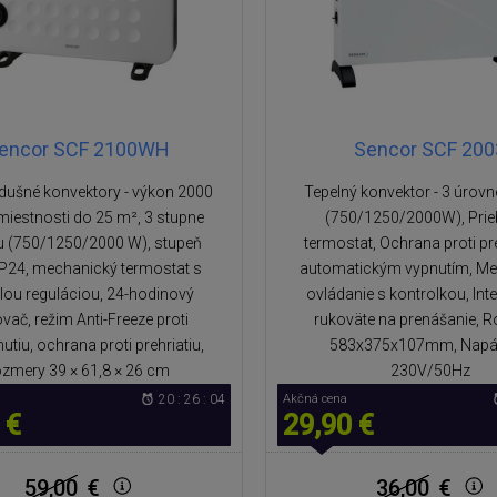
encor SCF 2100WH
Sencor SCF 200
dušné konvektory - výkon 2000
Tepelný konvektor - 3 úrov
miestnosti do 25 m², 3 stupne
(750/1250/2000W), Prie
u (750/1250/2000 W), stupeň
termostat, Ochrana proti pre
 IP24, mechanický termostat s
automatickým vypnutím, M
lou reguláciou, 24-hodinový
ovládanie s kontrolkou, In
vač, režim Anti-Freeze proti
rukoväte na prenášanie, 
tiu, ochrana proti prehriatiu,
583x375x107mm, Napá
ozmery 39 × 61,8 × 26 cm
230V/50Hz
20 : 26 : 04
Akčná cena
 €
29,90 €
59,00
€
36,00
€