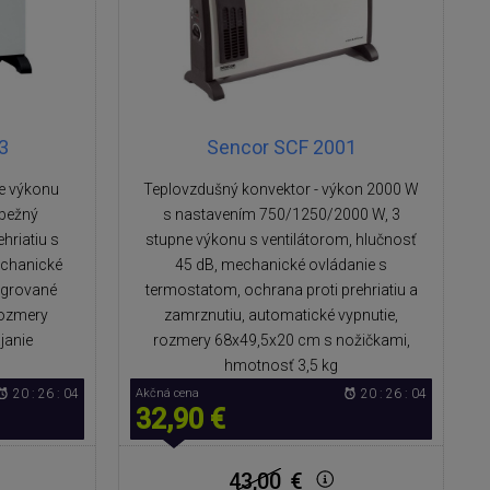
3
Sencor SCF 2001
ne výkonu
Teplovzdušný konvektor - výkon 2000 W
bežný
s nastavením 750/1250/2000 W, 3
hriatiu s
stupne výkonu s ventilátorom, hlučnosť
echanické
45 dB, mechanické ovládanie s
tegrované
termostatom, ochrana proti prehriatiu a
Rozmery
zamrznutiu, automatické vypnutie,
janie
rozmery 68x49,5x20 cm s nožičkami,
hmotnosť 3,5 kg
20 : 26 : 04
Akčná cena
20 : 26 : 04
32,90 €
43,00
€