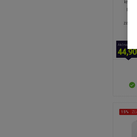
krytia
plynu
časo
zamrznu
r
Akčná cena
44,90
15%
ZĽ