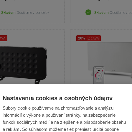
Skladom
Odošleme v pondelok
Skladom
Odošleme v p
AVA
20%
ZĽAVA
Nastavenia cookies a osobných údajov
Sencor SCF 2101BK
Sencor SCF 474
Súbory cookie používame na zhromažďovanie a analýzu
dušné konvektory - výkon 2000
Konvektor - ovládanie cez
informácií o výkone a používaní stránky, na zabezpečenie
miestnosti do 25 m², 3 stupne
prostredníctvom aplikácie
funkcií sociálnych médií a na zlepšenie a prispôsobenie obsahu
u (750/1250/2000 W), stupeň
HOME, dva stupne výkonu 
a reklám. So súhlasom môžeme tiež preniesť určité osobné