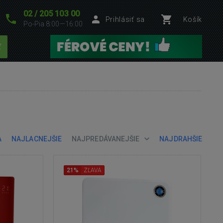
02 / 205 103 00
Prihlásiť sa
Košík
Po-Pia 8:00—16:00
ť
A
NAJLACNEJŠIE
NAJPREDÁVANEJŠIE
NAJDRAHŠIE
21%
ZĽAVA