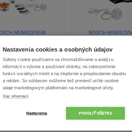
OSCH MUMS2EW40
BOSCH MUMS2V
 700 W, plastová konštrukcia,
Príkon 900 W, pomalý štart
Nastavenia cookies a osobných údajov
jem nádoby 3,8 l, bohaté
objem misy z nehrdzavejúcej o
príslušenstvo
Súbory cookie používame na zhromažďovanie a analýzu
17 : 07 : 41
Akčná cena
informácií o výkone a používaní stránky, na zabezpečenie
0 €
129,00 €
funkcií sociálnych médií a na zlepšenie a prispôsobenie obsahu
a reklám. So súhlasom môžeme tiež preniesť určité osobné
údaje marketingovým platformám na marketingové účely.
276,00
€
210,00
€
Viac informácií
Skladom
Odošleme dnes
Skladom
Odošleme 
1 recenzia
1 re
Nastavenia
POVOLIŤ VŠETKO