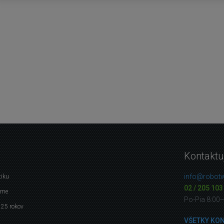
Kontaktu
info@robotw
tiku
02 / 205 103
eme
Po-Pia 8:00
 25 rokov
VŠETKY KO