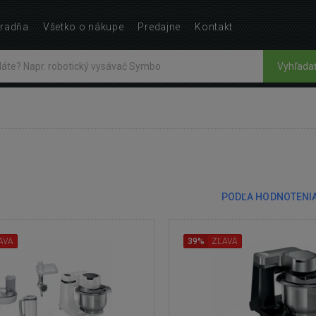
radňa
Všetko o nákupe
Predajne
Kontakt
Vyhľada
PODĽA HODNOTENI
AVA
39%
ZĽAVA