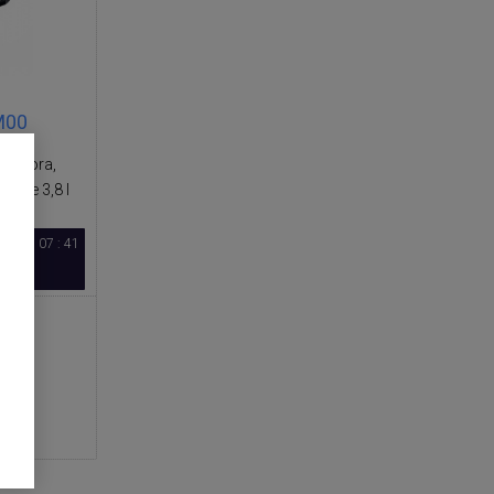
M00
 motora,
cele 3,8 l
17 : 07 : 41
dnes
cenzia