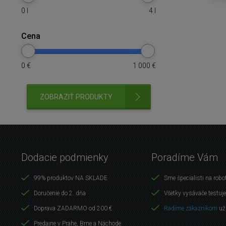
0
l
4
l
Cena
0
€
1 000
€
ZOBRAZIŤ PRODUKTY
Dodacie podmienky
Poradíme Vám
99% produktov NA SKLADE
Sme špecialisti na robo
Doručenie do 2. dňa
Všetky vysávače testuj
Doprava ZADARMO od 200 €
Radíme zákazníkom
už
Predajne v Prahe, Brne a Náchode