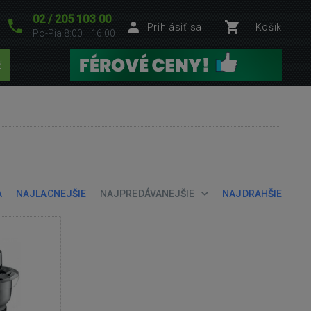
02 / 205 103 00
Prihlásiť sa
Košík
Po-Pia 8:00—16:00
ť
A
NAJLACNEJŠIE
NAJPREDÁVANEJŠIE
NAJDRAHŠIE