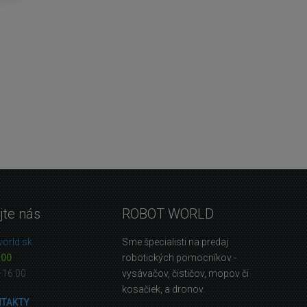
jte nás
ROBOT WORLD
orld.sk
Sme špecialisti na predaj
 00
robotických pomocníkov -
—16:00
vysávačov, čističov, mopov či
kosačiek, a dronov.
NTAKTY