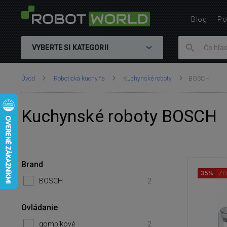
Blog
Po
VYBERTE SI KATEGORII
Nachádzate
Úvod
Robotická kuchyňa
Kuchynské roboty
BOSCH
sa
tu:
Kuchynské roboty BOSCH
Brand
35%
ZĽ
BOSCH
2
Ovládanie
gombíkové
2