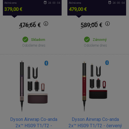
Akčná cena
24 : 00 : 04
Akčná cena
24 : 00 : 04
379,00 €
479,00 €
476,66
€
589,00
€
Skladom
Zánovný
Odošleme dnes
Odošleme dnes
Dyson Airwrap Co-anda
Dyson Airwrap Co-anda
2x™ HS09 T1/T2 -
2x™ HS09 T1/T2 - červený