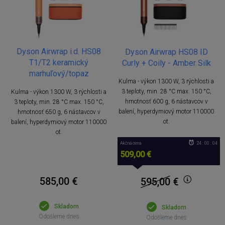
Dyson Airwrap i.d. HS08
Dyson Airwrap HS08 ID
T1/T2 keramický
Curly + Coily - Amber Silk
marhuľový/topaz
Kulma - výkon 1300 W, 3 rýchlosti a
3 teploty, min. 28 °C max. 150 °C,
Kulma - výkon 1300 W, 3 rýchlosti a
hmotnosť 600 g, 6 nástavcov v
3 teploty, min. 28 °C max. 150 °C,
balení, hyperdymiový motor 110000
hmotnosť 650 g, 6 nástavcov v
ot.
balení, hyperdymiový motor 110000
ot.
Akčná cena
24 : 00 : 04
509,00 €
585,00 €
595,00
€
Skladom
Skladom
Odošleme dnes
Odošleme dnes