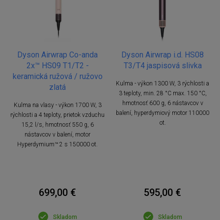
Dyson Airwrap Co-anda
Dyson Airwrap i.d. HS08
2x™ HS09 T1/T2 -
T3/T4 jaspisová slivka
keramická ružová / ružovo
Kulma - výkon 1300 W, 3 rýchlosti a
zlatá
3 teploty, min. 28 °C max. 150 °C,
hmotnosť 600 g, 6 nástavcov v
Kulma na vlasy - výkon 1700 W, 3
balení, hyperdymiový motor 110000
rýchlosti a 4 teploty, prietok vzduchu
ot.
15,2 l/s, hmotnosť 550 g, 6
nástavcov v balení, motor
Hyperdymium™ 2 s 150000 ot.
699,00 €
595,00 €
Skladom
Skladom