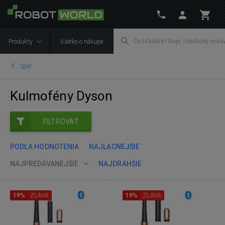
Produkty
Všetko o nákupe
Späť
Kulmofény Dyson
FILTROVAŤ
PODĽA HODNOTENIA
NAJLACNEJŠIE
NAJPREDÁVANEJŠIE
NAJDRAHŠIE
19%
ZĽAVA
19%
ZĽAVA