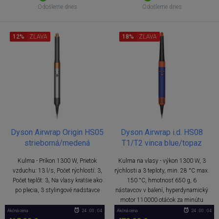
Odošleme dnes
Odošleme dnes
12%
ZĽAVA
18%
ZĽAVA
Dyson Airwrap Origin HS05
Dyson Airwrap i.d. HS08
strieborná/medená
T1/T2 vinca blue/topaz
Kulma - Príkon 1300 W, Prietok
Kulma na vlasy - výkon 1300 W, 3
vzduchu: 13 l/s, Počet rýchlostí: 3,
rýchlosti a 3 teploty, min. 28 °C max.
Počet teplôt: 3, Na vlasy kratšie ako
150 °C, hmotnosť 650 g, 6
po plecia, 3 stylingové nadstavce
nástavcov v balení, hyperdynamický
motor 110000 otáčok za minútu
Akčná cena
24 : 00 : 04
Akčná cena
24 : 00 : 04