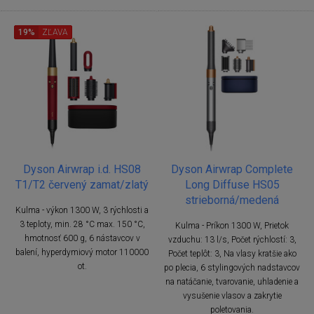
19%
ZĽAVA
Dyson Airwrap i.d. HS08
Dyson Airwrap Complete
T1/T2 červený zamat/zlatý
Long Diffuse HS05
strieborná/medená
Kulma - výkon 1300 W, 3 rýchlosti a
3 teploty, min. 28 °C max. 150 °C,
Kulma - Príkon 1300 W, Prietok
hmotnosť 600 g, 6 nástavcov v
vzduchu: 13 l/s, Počet rýchlostí: 3,
balení, hyperdymiový motor 110000
Počet teplôt: 3, Na vlasy kratšie ako
ot.
po plecia, 6 stylingových nadstavcov
na natáčanie, tvarovanie, uhladenie a
vysušenie vlasov a zakrytie
poletovania.