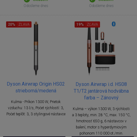
Odošleme dnes
Odošleme dnes
20%
ZĽAVA
19%
ZĽAVA
Dyson Airwrap Origin HS02
Dyson Airwrap i.d. HS08
strieborná/medená
T1/T2 jantárová hodvábna
farba – Zánovný
Kulma - Príkon 1300 W, Prietok
vzduchu: 13 l/s, Počet rýchlostí: 3,
Kulma – výkon 1300 W, 3 rýchlosti
Počet teplôt: 3, 3 stylingové nástavce
a 3 teploty, min. 28 °C, max. 150 °C,
hmotnosť 650 g, 6 nástavcov v
balení, motor s hyperdymiovým
pohonom 110 000 ot./min.