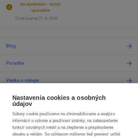
Na objednávku – termín
upresníme
Očakávame 21. 8. 2026
Blog
Poradňa
Všetko o nákupe
Nastavenia cookies a osobných
Predajne
údajov
Súbory cookie používame na zhromažďovanie a analýzu
Kontakt
informácií o výkone a používaní stránky, na zabezpečenie
funkcií sociálnych médií a na zlepšenie a prispôsobenie
Kontaktujte nás
obsahu a reklám. So súhlasom môžeme tiež preniesť určité