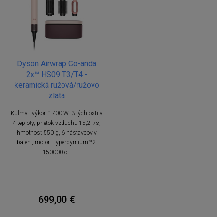
Dyson Airwrap Co-anda
2x™ HS09 T3/T4 -
keramická ružová/ružovo
zlatá
Kulma - výkon 1700 W, 3 rýchlosti a
4 teploty, prietok vzduchu 15,2 l/s,
hmotnosť 550 g, 6 nástavcov v
balení, motor Hyperdymium™ 2
150000 ot.
699,00 €