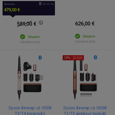
Akčná cena
24 : 00 : 04
479,00 €
626,00 €
589,00
€
Skladom
Skladom
Odošleme dnes
Odošleme dnes
19%
ZĽAVA
Dyson Airwrap i.d. HS08
Dyson Airwrap i.d. HS08
T3/T4 keramický
T1/T2 jantárový hodváb