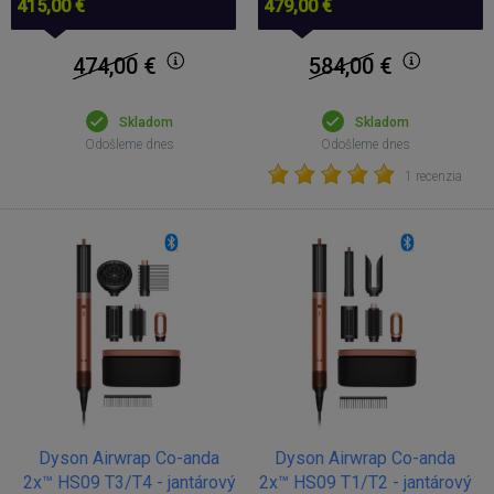
415,00 €
479,00 €
474,00
€
584,00
€
Skladom
Skladom
Odošleme dnes
Odošleme dnes
1 recenzia
Dyson Airwrap Co-anda
Dyson Airwrap Co-anda
2x™ HS09 T3/T4 - jantárový
2x™ HS09 T1/T2 - jantárový