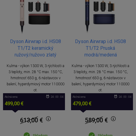
Dyson Airwrap i.d. HS08
Dyson Airwrap i.d. HS08
T1/T2 keramický
T1/T2 Pruská
ružový/ružovo zlatý
modrá/medená
Kulma - výkon 1300 W, 3 rýchlosti a
Kulma - výkon 1300 W, 3 rýchlosti a
3 teploty, min. 28 °C max. 150 °C,
3 teploty, min. 28 °C max. 150 °C,
hmotnosť 650 g, 6 nástavcov v
hmotnosť 650 g, 6 nástavcov v
balení, hyperdymiový motor 110000
balení, hyperdymiový motor 110000
ot.
ot.
Akčná cena
24 : 00 : 04
Akčná cena
24 : 00 : 04
499,00 €
479,00 €
613,00
€
589,00
€
Skladom
Skladom