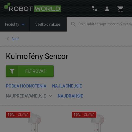
Produkty
Všetko o nákupe
Späť
Kulmofény Sencor
FILTROVAŤ
PODĽA HODNOTENIA
NAJLACNEJŠIE
NAJPREDÁVANEJŠIE
NAJDRAHŠIE
15%
ZĽAVA
15%
ZĽAVA