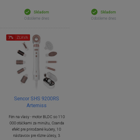
Skladom
Skladom
Odošleme dnes
Odošleme dnes
7%
ZĽAVA
Sencor SHS 9200RS
Artemiss
Fén na vlasy - motor BLDC so 110
000 otáčkami za minútu, Coanda
efekt pre prirodzené kučery, 10
nástavcov pre rôzne účesy, 3