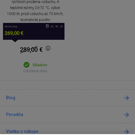
rýchlosti prúdenia vzduchu, 4
teplotné režimy 20-72 °C, výkon
1500 W, prúd vzduchu až 75 km/h,
kozmetické puzdro
Akčná cena
34 : 38 : 29
269,00 €
289,00
€
Skladom
Odošleme dnes
Blog
Poradňa
Všetko o nákupe