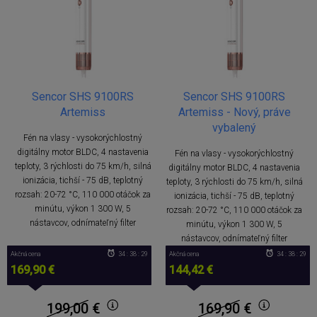
Sencor SHS 9100RS
Sencor SHS 9100RS
Artemiss
Artemiss - Nový, práve
vybalený
Fén na vlasy - vysokorýchlostný
digitálny motor BLDC, 4 nastavenia
Fén na vlasy - vysokorýchlostný
teploty, 3 rýchlosti do 75 km/h, silná
digitálny motor BLDC, 4 nastavenia
ionizácia, tichší - 75 dB, teplotný
teploty, 3 rýchlosti do 75 km/h, silná
rozsah: 20-72 °C, 110 000 otáčok za
ionizácia, tichší - 75 dB, teplotný
minútu, výkon 1 300 W, 5
rozsah: 20-72 °C, 110 000 otáčok za
nástavcov, odnímateľný filter
minútu, výkon 1 300 W, 5
nástavcov, odnímateľný filter
Akčná cena
34 : 38 : 29
Akčná cena
34 : 38 : 29
169,90 €
144,42 €
199,00
€
169,90
€