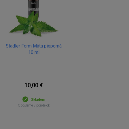
Stadler Form Mäta pieporná
10 ml
10,00 €
Skladom
Odošleme v pondelok