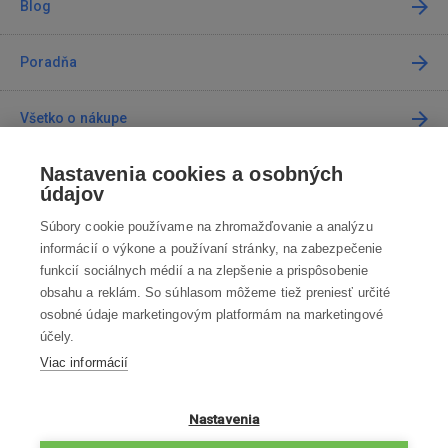
Blog
Poradňa
Všetko o nákupe
Nastavenia cookies a osobných
Predajne
údajov
Súbory cookie používame na zhromažďovanie a analýzu
Kontakt
informácií o výkone a používaní stránky, na zabezpečenie
funkcií sociálnych médií a na zlepšenie a prispôsobenie
Kontaktujte nás
obsahu a reklám. So súhlasom môžeme tiež preniesť určité
osobné údaje marketingovým platformám na marketingové
info@robotworld.sk
účely.
Viac informácií
02 / 205 103 00
Po-Pia 8:00—16:00
VŠETKY KONTAKTY
Nastavenia