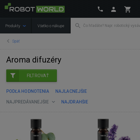
Produkty
Všetko o nákupe
Späť
Aroma difuzéry
FILTROVAŤ
PODĽA HODNOTENIA
NAJLACNEJŠIE
NAJPREDÁVANEJŠIE
NAJDRAHŠIE