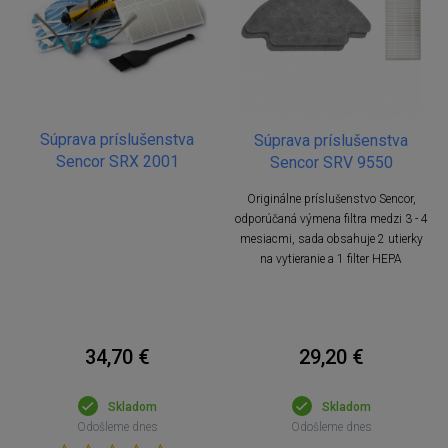
Súprava príslušenstva
Súprava príslušenstva
Sencor SRX 2001
Sencor SRV 9550
Originálne príslušenstvo Sencor,
odporúčaná výmena filtra medzi 3 - 4
mesiacmi, sada obsahuje 2 utierky
na vytieranie a 1 filter HEPA
34,70 €
29,20 €
Skladom
Skladom
Odošleme dnes
Odošleme dnes