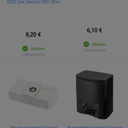
9302 pre Sencor SRV 93xx
6,10 €
8,20 €
Skladom
Skladom
Odošleme dnes
Odošleme dnes
Vrecia na odpad Sencor
Automatická stanica Sencor