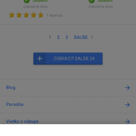
Skladom
Skladom
Odošleme dnes
Odošleme dnes
1 recenzia
1
2
3
ĎALŠIE
ZOBRAZIŤ ĎALŠIE 24
Blog
Poradňa
Všetko o nákupe