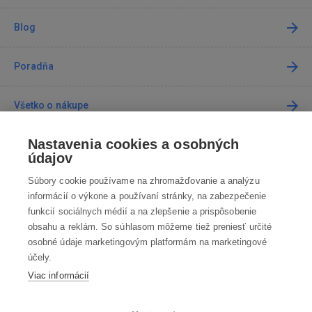
Blog
Poradňa
Všetko o nákupe
Nastavenia cookies a osobných
Predajne
údajov
Súbory cookie používame na zhromažďovanie a analýzu
Kontakt
informácií o výkone a používaní stránky, na zabezpečenie
funkcií sociálnych médií a na zlepšenie a prispôsobenie
Kontaktujte nás
obsahu a reklám. So súhlasom môžeme tiež preniesť určité
osobné údaje marketingovým platformám na marketingové
info@robotworld.sk
účely.
Viac informácií
02 / 205 103 00
Po-Pia 8:00—16:00