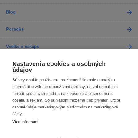
Blog
Poradňa
Všetko o nákupe
Nastavenia cookies a osobných
Predajne
údajov
Súbory cookie používame na zhromažďovanie a analýzu
Kontakt
informácií o výkone a používaní stránky, na zabezpečenie
funkcií sociálnych médií a na zlepšenie a prispôsobenie
Kontaktujte nás
obsahu a reklám. So súhlasom môžeme tiež preniesť určité
osobné údaje marketingovým platformám na marketingové
info@robotworld.sk
účely.
Viac informácií
02 / 205 103 00
Po-Pia 8:00—16:00