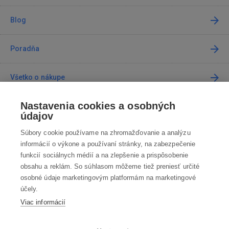
Blog
Poradňa
Všetko o nákupe
Nastavenia cookies a osobných
Predajne
údajov
Súbory cookie používame na zhromažďovanie a analýzu
Kontakt
informácií o výkone a používaní stránky, na zabezpečenie
funkcií sociálnych médií a na zlepšenie a prispôsobenie
Kontaktujte nás
obsahu a reklám. So súhlasom môžeme tiež preniesť určité
osobné údaje marketingovým platformám na marketingové
info@robotworld.sk
účely.
Viac informácií
02 / 205 103 00
Po-Pia 8:00—16:00