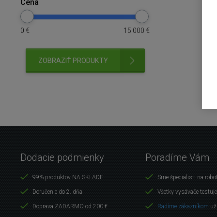
Cena
0
€
15 000
€
ZOBRAZIŤ PRODUKTY
Dodacie podmienky
Poradíme Vám
99% produktov NA SKLADE
Sme špecialisti na robo
Doručenie do 2. dňa
Všetky vysávače testuj
Doprava ZADARMO od 200 €
Radíme zákazníkom
už