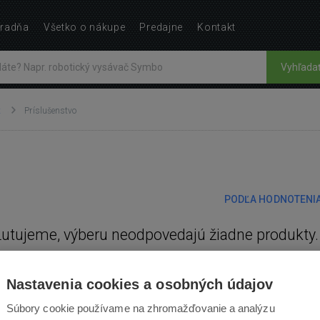
radňa
Všetko o nákupe
Predajne
Kontakt
Vyhľada
t
Príslušenstvo
PODĽA HODNOTENI
Ľutujeme, výberu neodpovedajú žiadne produkty.
Nastavenia cookies a osobných údajov
Súbory cookie používame na zhromažďovanie a analýzu