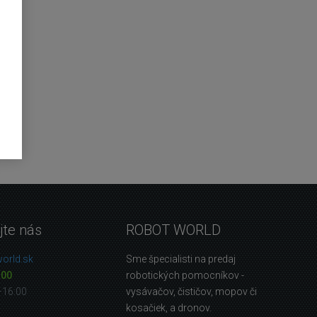
jte nás
ROBOT WORLD
orld.sk
Sme špecialisti na predaj
 00
robotických pomocníkov -
—16:00
vysávačov, čističov, mopov či
kosačiek, a dronov.