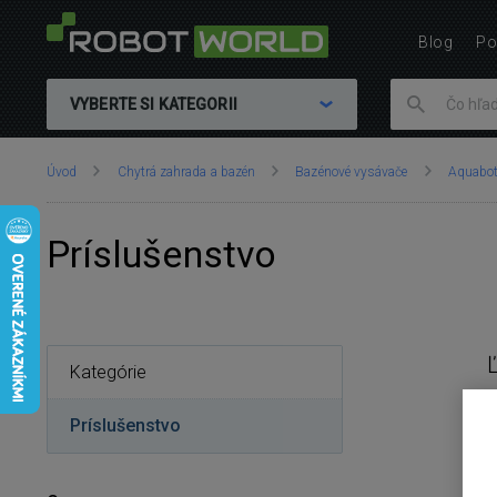
Blog
Po
VYBERTE SI KATEGORII
Nachádzate
Úvod
Chytrá zahrada a bazén
Bazénové vysávače
Aquabo
sa
tu:
Príslušenstvo
Kategórie
Príslušenstvo