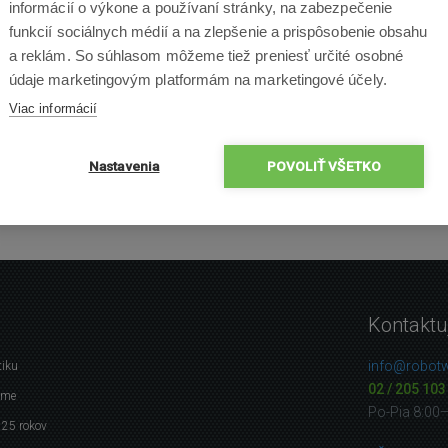
informácií o výkone a používaní stránky, na zabezpečenie
funkcií sociálnych médií a na zlepšenie a prispôsobenie obsahu
a reklám. So súhlasom môžeme tiež preniesť určité osobné
údaje marketingovým platformám na marketingové účely.
Viac informácií
Nastavenia
POVOLIŤ VŠETKO
Kontaktu
info@robotw
tiku
02 / 205 103
eme
Po-Pia 8:00
 25 rokov