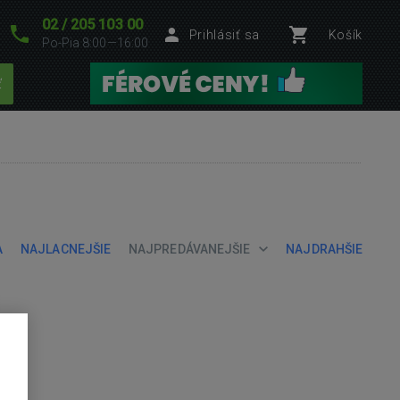
02 / 205 103 00
Prihlásiť sa
Košík
Po-Pia 8:00—16:00
ť
A
NAJLACNEJŠIE
NAJPREDÁVANEJŠIE
NAJDRAHŠIE