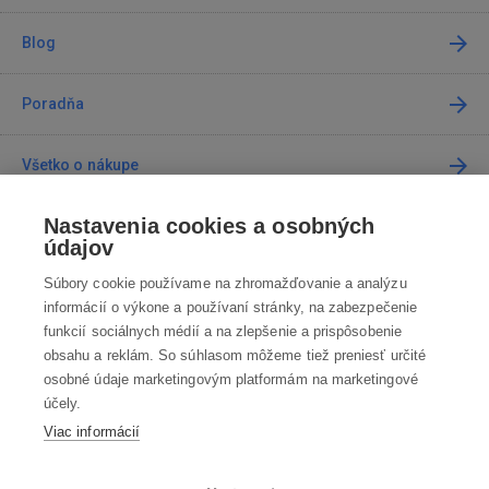
Blog
Poradňa
Všetko o nákupe
Nastavenia cookies a osobných
Predajne
údajov
Súbory cookie používame na zhromažďovanie a analýzu
Kontakt
informácií o výkone a používaní stránky, na zabezpečenie
funkcií sociálnych médií a na zlepšenie a prispôsobenie
Kontaktujte nás
obsahu a reklám. So súhlasom môžeme tiež preniesť určité
osobné údaje marketingovým platformám na marketingové
info@robotworld.sk
účely.
Viac informácií
02 / 205 103 00
Po-Pia 8:00—16:00