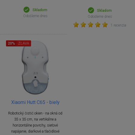
Skladom
Skladom
Odošleme dnes
Odošleme dnes
1 recenzia
20%
ZĽAVA
Xiaomi Hutt C65 - biely
Robotický čistič okien - na okná od
35 x 35 cm, na vertikálne a
horizontálne povrchy, sieťové
napájanie, diaľkové a tlačidlové