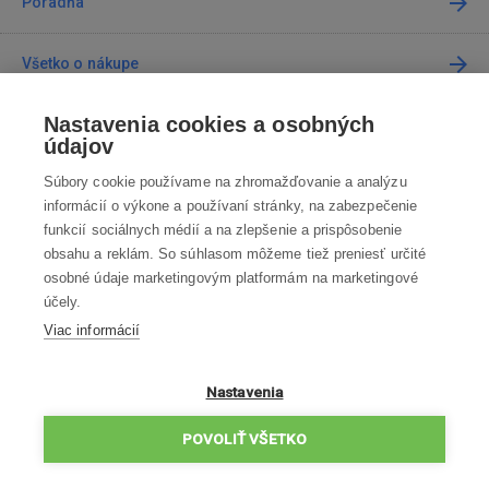
Poradňa
Všetko o nákupe
Nastavenia cookies a osobných
Predajne
údajov
Súbory cookie používame na zhromažďovanie a analýzu
Kontakt
informácií o výkone a používaní stránky, na zabezpečenie
funkcií sociálnych médií a na zlepšenie a prispôsobenie
Kontaktujte nás
obsahu a reklám. So súhlasom môžeme tiež preniesť určité
osobné údaje marketingovým platformám na marketingové
info@robotworld.sk
účely.
Viac informácií
02 / 205 103 00
Po-Pia 8:00—16:00
VŠETKY KONTAKTY
Nastavenia
OBCHODNÉ PODMIENKY
POVOLIŤ VŠETKO