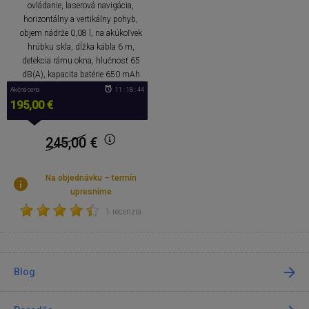
ovládanie, laserová navigácia,
horizontálny a vertikálny pohyb,
objem nádrže 0,08 l, na akúkoľvek
hrúbku skla, dĺžka kábla 6 m,
detekcia rámu okna, hlučnosť 65
dB(A), kapacita batérie 650 mAh
Akčná cena
11 : 18 : 44
195,00 €
245,00
€
Na objednávku – termín
upresníme
1 recenzia
Blog