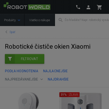
Produkty
Všetko o nákupe
Späť
Robotické čističe okien Xiaomi
FILTROVAŤ
PODĽA HODNOTENIA
NAJLACNEJŠIE
NAJPREDÁVANEJŠIE
NAJDRAHŠIE
31%
ZĽAVA