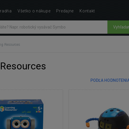
radňa
Všetko o nákupe
Predajne
Kontakt
Vyhľada
ing Resources
 Resources
PODĽA HODNOTENI