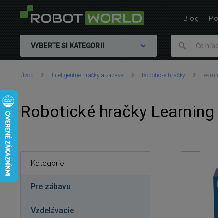
Blog
Po
VYBERTE SI KATEGORII
Nachádzate
Úvod
Inteligentné hračky a zábava
Robotické hračky
Learn
sa
tu:
Robotické hračky Learning
Kategórie
Pre zábavu
Vzdelávacie