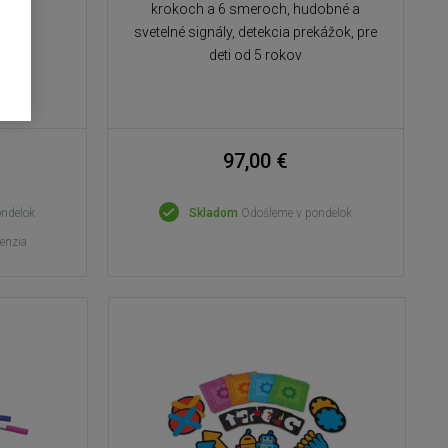
krokoch a 6 smeroch, hudobné a
svetelné signály, detekcia prekážok, pre
deti od 5 rokov
97,00 €
ondelok
Skladom
Odošleme v pondelok
cenzia