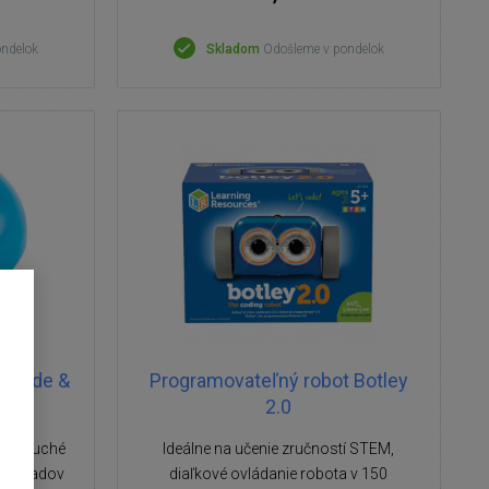
ondelok
Skladom
Odošleme v pondelok
i Code &
Programovateľný robot Botley
2.0
ednoduché
Ideálne na učenie zručností STEM,
a základov
diaľkové ovládanie robota v 150