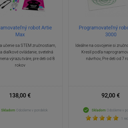
amovateľný robot Artie
Programovateľný robo
Max
3000
na učenie sa STEM zručnostiam,
Ideálne na osvojenie si zručn
a diaľkové ovládanie, svetelná
Kreslí podľa naprogramo
ena výrazu tváre, pre deti od 8
návrhov, Pre deti od 7 
rokov
138,00 €
92,00 €
Skladom
Odošleme v pondelok
Skladom
Odošleme v p
1 re