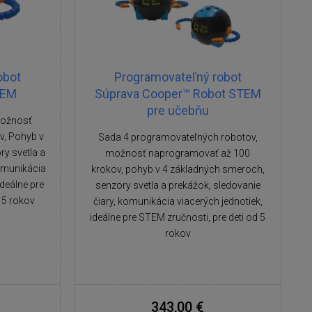
obot
Programovateľný robot
TEM
Súprava Cooper™ Robot STEM
pre učebňu
možnosť
v, Pohyb v
Sada 4 programovateľných robotov,
y svetla a
možnosť naprogramovať až 100
Komunikácia
krokov, pohyb v 4 základných smeroch,
deálne pre
senzory svetla a prekážok, sledovanie
 5 rokov
čiary, komunikácia viacerých jednotiek,
ideálne pre STEM zručnosti, pre deti od 5
rokov
343,00 €