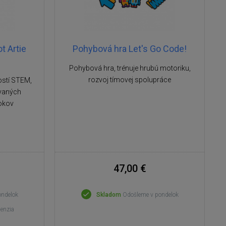
t Artie
Pohybová hra Let's Go Code!
Pohybová hra, trénuje hrubú motoriku,
rozvoj tímovej spolupráce
ostí STEM,
vaných
rokov
47,00 €
ondelok
Skladom
Odošleme v pondelok
cenzia