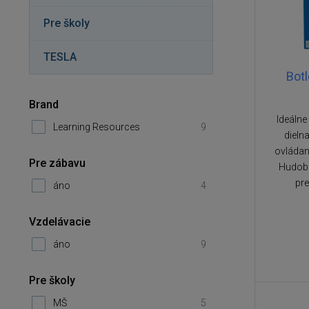
Pre školy
TESLA
Botl
Brand
Ideálne
Learning Resources
9
dieln
ovládan
Pre zábavu
Hudobn
pre
áno
4
Vzdelávacie
áno
9
Pre školy
MŠ
5