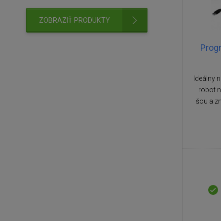
ZOBRAZIŤ PRODUKTY
Progr
Ideálny 
robot n
šou a zm