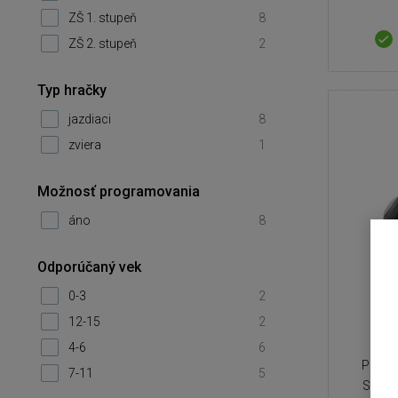
ZŠ 1. stupeň
8
ZŠ 2. stupeň
2
Typ hračky
jazdiaci
8
zviera
1
Možnosť programovania
áno
8
Odporúčaný vek
0-3
2
PY
12-15
2
4-6
6
Progra
7-11
5
STEM 