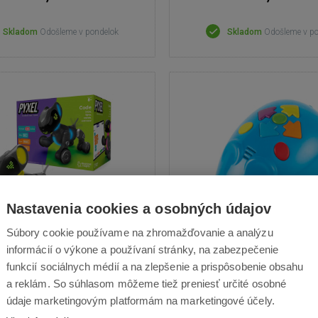
Skladom
Odošleme v pondelok
Skladom
Odošleme v p
Nastavenia cookies a osobných údajov
Súbory cookie používame na zhromažďovanie a analýzu
XEL Najlepší priateľ
Súprava robotickej myš
informácií o výkone a používaní stránky, na zabezpečenie
programátora
Go
funkcií sociálnych médií a na zlepšenie a prispôsobenie obsahu
a reklám. So súhlasom môžeme tiež preniesť určité osobné
movateľný robot, Ideálny pre
Programovateľná hračka, J
údaje marketingovým platformám na marketingové účely.
zručnosti, Robot na diaľkové
používanie, Praktická výučb