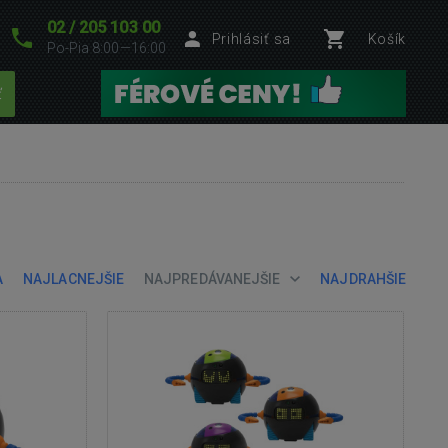
02 / 205 103 00
Prihlásiť sa
Košík
Po-Pia 8:00—16:00
ť
A
NAJLACNEJŠIE
NAJPREDÁVANEJŠIE
NAJDRAHŠIE