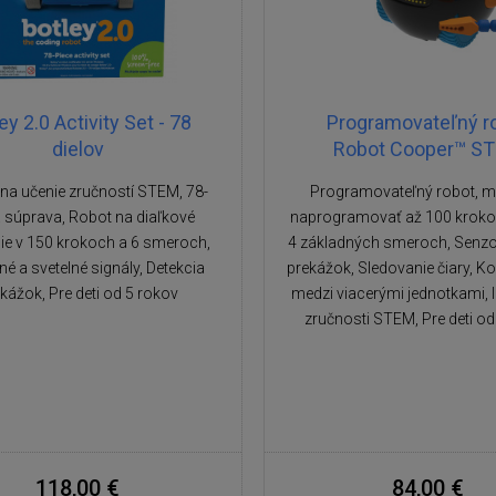
ey 2.0 Activity Set - 78
Programovateľný r
dielov
Robot Cooper™ S
 na učenie zručností STEM, 78-
Programovateľný robot, 
a súprava, Robot na diaľkové
naprogramovať až 100 kroko
ie v 150 krokoch a 6 smeroch,
4 základných smeroch, Senzor
é a svetelné signály, Detekcia
prekážok, Sledovanie čiary, 
kážok, Pre deti od 5 rokov
medzi viacerými jednotkami, I
zručnosti STEM, Pre deti od
118,00 €
84,00 €