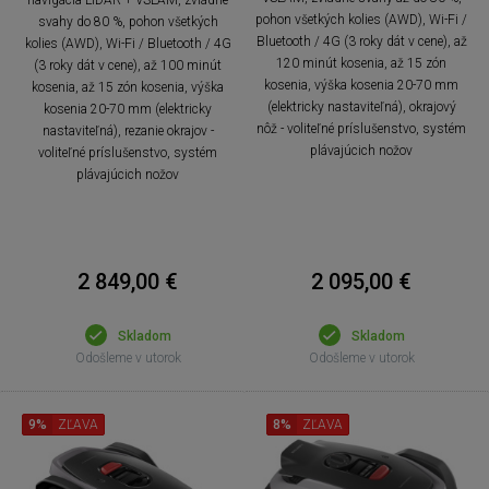
pohon všetkých kolies (AWD), Wi-Fi /
svahy do 80 %, pohon všetkých
Bluetooth / 4G (3 roky dát v cene), až
kolies (AWD), Wi-Fi / Bluetooth / 4G
120 minút kosenia, až 15 zón
(3 roky dát v cene), až 100 minút
kosenia, výška kosenia 20-70 mm
kosenia, až 15 zón kosenia, výška
(elektricky nastaviteľná), okrajový
kosenia 20-70 mm (elektricky
nôž - voliteľné príslušenstvo, systém
nastaviteľná), rezanie okrajov -
plávajúcich nožov
voliteľné príslušenstvo, systém
plávajúcich nožov
2 849,00 €
2 095,00 €
Skladom
Skladom
Odošleme v utorok
Odošleme v utorok
9%
ZĽAVA
8%
ZĽAVA