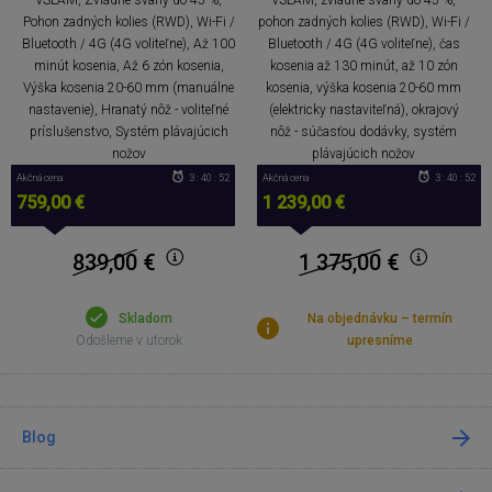
Pohon zadných kolies (RWD), Wi-Fi /
pohon zadných kolies (RWD), Wi-Fi /
Bluetooth / 4G (4G voliteľne), Až 100
Bluetooth / 4G (4G voliteľne), čas
minút kosenia, Až 6 zón kosenia,
kosenia až 130 minút, až 10 zón
Výška kosenia 20-60 mm (manuálne
kosenia, výška kosenia 20-60 mm
nastavenie), Hranatý nôž - voliteľné
(elektricky nastaviteľná), okrajový
príslušenstvo, Systém plávajúcich
nôž - súčasťou dodávky, systém
nožov
plávajúcich nožov
Akčná cena
3 : 40 : 52
Akčná cena
3 : 40 : 52
759,00 €
1 239,00 €
839,00
€
1 375,00
€
Skladom
Na objednávku – termín
Odošleme v utorok
upresníme
Blog