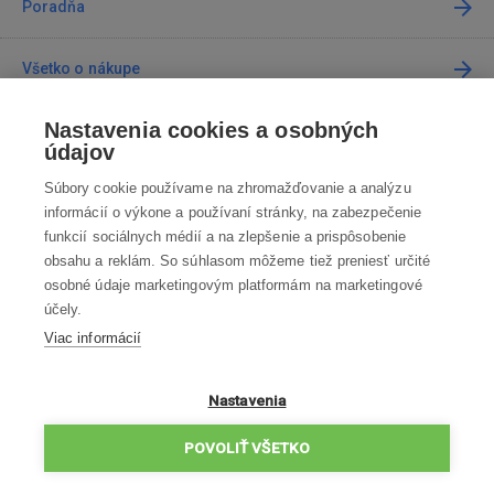
Poradňa
Všetko o nákupe
Nastavenia cookies a osobných
Predajne
údajov
Súbory cookie používame na zhromažďovanie a analýzu
Kontakt
informácií o výkone a používaní stránky, na zabezpečenie
funkcií sociálnych médií a na zlepšenie a prispôsobenie
Kontaktujte nás
obsahu a reklám. So súhlasom môžeme tiež preniesť určité
osobné údaje marketingovým platformám na marketingové
info@robotworld.sk
účely.
Viac informácií
02 / 205 103 00
Po-Pia 8:00—16:00
VŠETKY KONTAKTY
Nastavenia
OBCHODNÉ PODMIENKY
POVOLIŤ VŠETKO