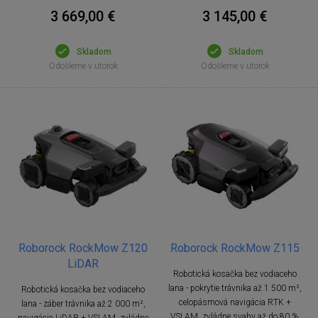
3 669,00 €
3 145,00 €
Skladom
Skladom
Odošleme v utorok
Odošleme v utorok
Roborock RockMow Z120
Roborock RockMow Z115
LiDAR
Robotická kosačka bez vodiaceho
lana - pokrytie trávnika až 1 500 m²,
Robotická kosačka bez vodiaceho
celopásmová navigácia RTK +
lana - záber trávnika až 2 000 m²,
VSLAM, zvládne svahy až do 80 %,
navigácia LiDAR + VSLAM, zvládne