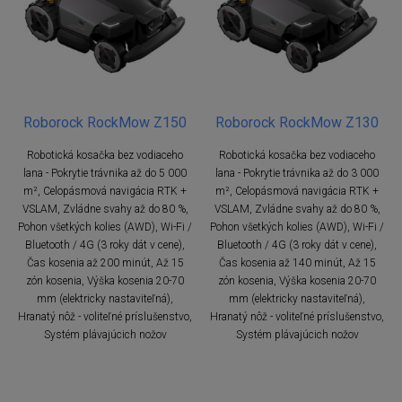
Roborock RockMow Z150
Roborock RockMow Z130
Robotická kosačka bez vodiaceho
Robotická kosačka bez vodiaceho
lana - Pokrytie trávnika až do 5 000
lana - Pokrytie trávnika až do 3 000
m², Celopásmová navigácia RTK +
m², Celopásmová navigácia RTK +
VSLAM, Zvládne svahy až do 80 %,
VSLAM, Zvládne svahy až do 80 %,
Pohon všetkých kolies (AWD), Wi-Fi /
Pohon všetkých kolies (AWD), Wi-Fi /
Bluetooth / 4G (3 roky dát v cene),
Bluetooth / 4G (3 roky dát v cene),
Čas kosenia až 200 minút, Až 15
Čas kosenia až 140 minút, Až 15
zón kosenia, Výška kosenia 20-70
zón kosenia, Výška kosenia 20-70
mm (elektricky nastaviteľná),
mm (elektricky nastaviteľná),
Hranatý nôž - voliteľné príslušenstvo,
Hranatý nôž - voliteľné príslušenstvo,
Systém plávajúcich nožov
Systém plávajúcich nožov