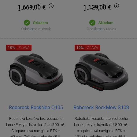
1 669,00
€
1 129,00
€
Skladom
Skladom
Odošleme v utorok
Odošleme v utorok
10%
ZĽAVA
10%
ZĽAVA
Roborock RockNeo Q105
Roborock RockMow S108
Robotická kosačka bez vodiaceho
Robotická kosačka bez vodiaceho
lana - Pokrytie trávnika až do 500 m²,
lana - pokrytie trávnika až 800 m²,
Celopásmová navigácia RTK +
celopásmová navigácia RTK +
VSLAM, Zvládne svahy do 45 %,
VSLAM, zvládne svahy do 45 %,