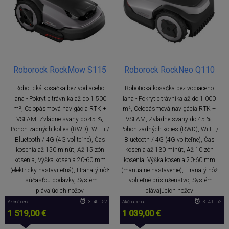
Roborock RockMow S115
Roborock RockNeo Q110
Robotická kosačka bez vodiaceho
Robotická kosačka bez vodiaceho
lana - Pokrytie trávnika až do 1 500
lana - Pokrytie trávnika až do 1 000
m², Celopásmová navigácia RTK +
m², Celopásmová navigácia RTK +
VSLAM, Zvládne svahy do 45 %,
VSLAM, Zvládne svahy do 45 %,
Pohon zadných kolies (RWD), Wi-Fi /
Pohon zadných kolies (RWD), Wi-Fi /
Bluetooth / 4G (4G voliteľne), Čas
Bluetooth / 4G (4G voliteľne), Čas
kosenia až 150 minút, Až 15 zón
kosenia až 130 minút, Až 10 zón
kosenia, Výška kosenia 20-60 mm
kosenia, Výška kosenia 20-60 mm
(elektricky nastaviteľná), Hranatý nôž
(manuálne nastavenie), Hranatý nôž
- súčasťou dodávky, Systém
- voliteľné príslušenstvo, Systém
plávajúcich nožov
plávajúcich nožov
Akčná cena
3 : 40 : 52
Akčná cena
3 : 40 : 52
1 519,00 €
1 039,00 €