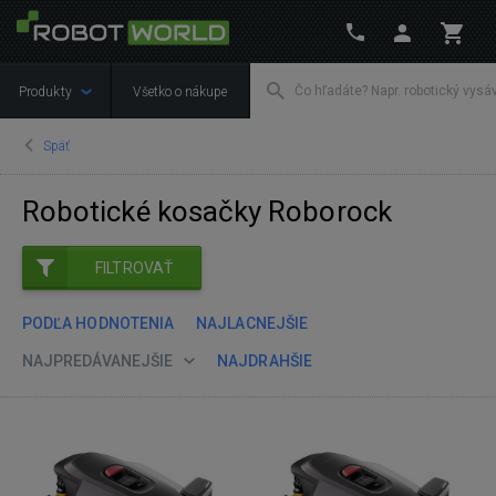
Produkty
Všetko o nákupe
Späť
Robotické kosačky Roborock
FILTROVAŤ
PODĽA HODNOTENIA
NAJLACNEJŠIE
NAJPREDÁVANEJŠIE
NAJDRAHŠIE