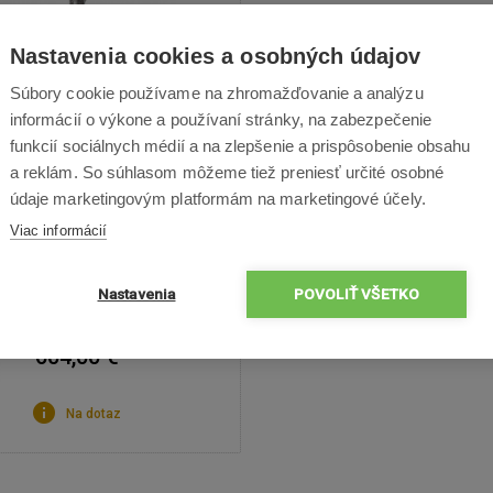
Nastavenia cookies a osobných údajov
Súbory cookie používame na zhromažďovanie a analýzu
tabilizátor DJI RS 3
informácií o výkone a používaní stránky, na zabezpečenie
funkcií sociálnych médií a na zlepšenie a prispôsobenie obsahu
nálny stabilizátor, nosnosť až 3
a reklám. So súhlasom môžeme tiež preniesť určité osobné
ilizačný algoritmus 3. generácie,
údaje marketingovým platformám na marketingové účely.
tykový displej OLED, batériová
Viac informácií
oväť s výdržou až 12 hodín
Nastavenia
POVOLIŤ VŠETKO
604,00 €
Na dotaz