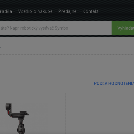
radňa
Všetko o nákupe
Predajne
Kontakt
Vyhľada
JI
PODĽA HODNOTENI