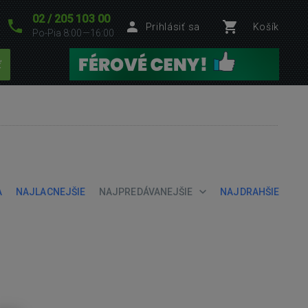
02 / 205 103 00
Prihlásiť sa
Košík
Po-Pia 8:00—16:00
ť
A
NAJLACNEJŠIE
NAJPREDÁVANEJŠIE
NAJDRAHŠIE