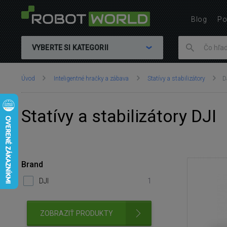
Blog
Po
VYBERTE SI KATEGORII
Nachádzate
Úvod
Inteligentné hračky a zábava
Statívy a stabilizátory
D
sa
tu:
Statívy a stabilizátory DJI
Brand
DJI
1
ZOBRAZIŤ PRODUKTY