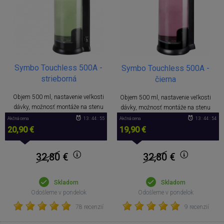
Symbo Touchless 500A -
Symbo Touchless 500A -
strieborná
čierna
Objem 500 ml, nastavenie veľkosti
Objem 500 ml, nastavenie veľkosti
dávky, možnosť montáže na stenu
dávky, možnosť montáže na stenu
Akčná cena
13 : 44 : 55
Akčná cena
13 : 44 : 54
20,90 €
19,90 €
32,80
€
32,80
€
Skladom
Skladom
Odošleme v pondelok
Odošleme v pondelok
78 recenzií
9 recenzií