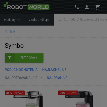
Produkty
Všetko o nákupe
Späť
Symbo
FILTROVAŤ
PODĽA HODNOTENIA
NAJLACNEJŠIE
NAJPREDÁVANEJŠIE
NAJDRAHŠIE
36%
ZĽAVA
39%
ZĽAVA