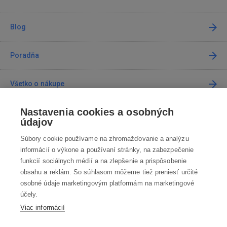
Blog
Poradňa
Všetko o nákupe
Nastavenia cookies a osobných
Predajne
údajov
Súbory cookie používame na zhromažďovanie a analýzu
Kontakt
informácií o výkone a používaní stránky, na zabezpečenie
funkcií sociálnych médií a na zlepšenie a prispôsobenie
Kontaktujte nás
obsahu a reklám. So súhlasom môžeme tiež preniesť určité
osobné údaje marketingovým platformám na marketingové
info@robotworld.sk
účely.
Viac informácií
02 / 205 103 00
Po-Pia 8:00—16:00