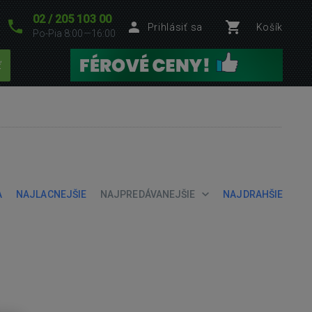
02 / 205 103 00
Prihlásiť sa
Košík
Po-Pia 8:00—16:00
ť
A
NAJLACNEJŠIE
NAJPREDÁVANEJŠIE
NAJDRAHŠIE