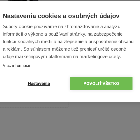
Nastavenia cookies a osobných údajov
Súbory cookie používame na zhromažďovanie a analýzu
informácií o výkone a používaní stránky, na zabezpečenie
á kefa Goddess CL190,
funkcií sociálnych médií a na zlepšenie a prispôsobenie obsahu
CL290, CL390x
a reklám. So súhlasom môžeme tiež preniesť určité osobné
údaje marketingovým platformám na marketingové účely.
Viac informácií
5,90 €
Nastavenia
POVOLIŤ VŠETKO
Skladom
Odošleme dnes