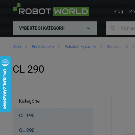
Blog
Po
VYBERTE SI KATEGORII
Nachádzate
Úvod
Príslušenstvo
Robotické vysávače
Goddess
C
sa
tu:
CL 290
Kategórie
CL 190
CL 290