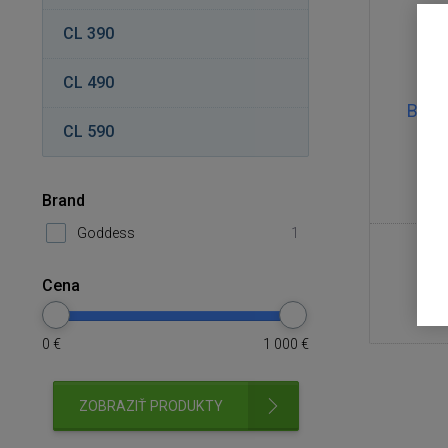
CL 390
CL 490
Bočn
CL 590
Brand
Goddess
1
Cena
0
€
1 000
€
ZOBRAZIŤ PRODUKTY