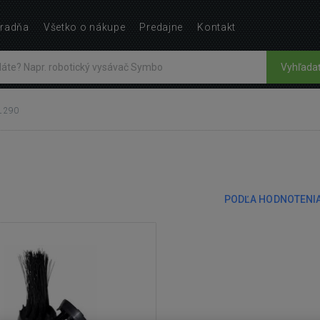
radňa
Všetko o nákupe
Predajne
Kontakt
Vyhľada
L 290
PODĽA HODNOTENI