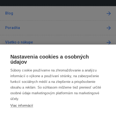
Blog
Poradňa
Všetko o nákupe
Nastavenia cookies a osobných
Predajne
údajov
Súbory cookie používame na zhromažďovanie a analýzu
Kontakt
informácií o výkone a používaní stránky, na zabezpečenie
funkcií sociálnych médií a na zlepšenie a prispôsobenie
Kontaktujte nás
obsahu a reklám. So súhlasom môžeme tiež preniesť určité
osobné údaje marketingovým platformám na marketingové
info@robotworld.sk
účely.
Viac informácií
02 / 205 103 00
Po-Pia 8:00—16:00