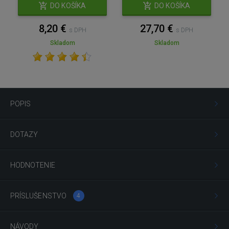
DO KOŠÍKA
DO KOŠÍKA
8,20 €
27,70 €
s DPH
s DPH
Skladom
Skladom
POPIS
DOTAZY
HODNOTENIE
PRÍSLUŠENSTVO
4
NÁVODY