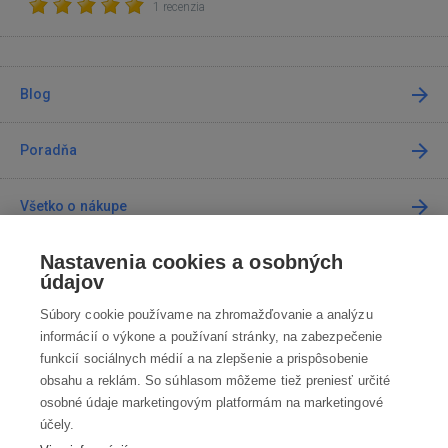
1 recenzia
Blog
Poradňa
Všetko o nákupe
Nastavenia cookies a osobných
Predajne
údajov
Súbory cookie používame na zhromažďovanie a analýzu
Kontakt
informácií o výkone a používaní stránky, na zabezpečenie
funkcií sociálnych médií a na zlepšenie a prispôsobenie
Kontaktujte nás
obsahu a reklám. So súhlasom môžeme tiež preniesť určité
osobné údaje marketingovým platformám na marketingové
info@robotworld.sk
účely.