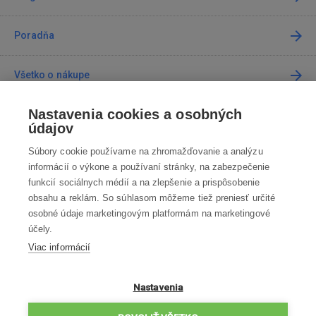
Poradňa
Všetko o nákupe
Nastavenia cookies a osobných
Predajne
údajov
Súbory cookie používame na zhromažďovanie a analýzu
Kontakt
informácií o výkone a používaní stránky, na zabezpečenie
funkcií sociálnych médií a na zlepšenie a prispôsobenie
Kontaktujte nás
obsahu a reklám. So súhlasom môžeme tiež preniesť určité
osobné údaje marketingovým platformám na marketingové
info@robotworld.sk
účely.
Viac informácií
02 / 205 103 00
Po-Pia 8:00—16:00
VŠETKY KONTAKTY
Nastavenia