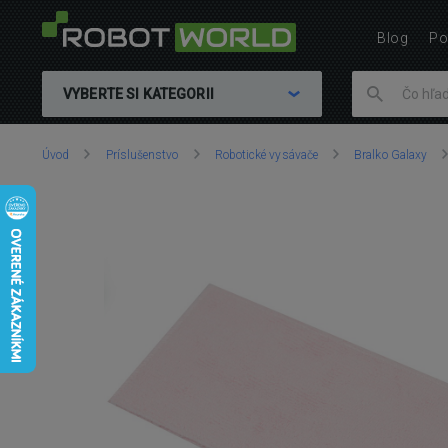
Blog
Po
VYBERTE SI KATEGORII
Nachádzate
Úvod
Príslušenstvo
Robotické vysávače
Bralko Galaxy
sa
tu: