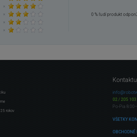
×
×
0 % ľudí produkt odpor
×
×
Kontaktu
info@robotw
tiku
02 / 205 103
eme
Po-Pia 8:00
 25 rokov
VŠETKY KO
OBCHODNÉ 