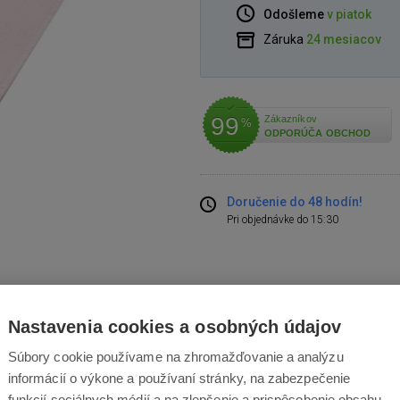
Odošleme
v piatok
Záruka
24 mesiacov
99
Zákazníkov
%
ODPORÚČA OBCHOD
Doručenie do 48 hodín!
Pri objednávke do 15:30
Nastavenia cookies a osobných údajov
NÁVODY
Súbory cookie používame na zhromažďovanie a analýzu
informácií o výkone a používaní stránky, na zabezpečenie
:
funkcií sociálnych médií a na zlepšenie a prispôsobenie obsahu