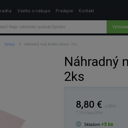
radňa
Všetko o nákupe
Predajne
Kontakt
Vyhľada
Galaxy
Náhradný mop Bralko Galaxy - 2ks
Náhradný m
2ks
8,80 €
s DPH
7,15 € bez DPH
+5 ks
Skladom