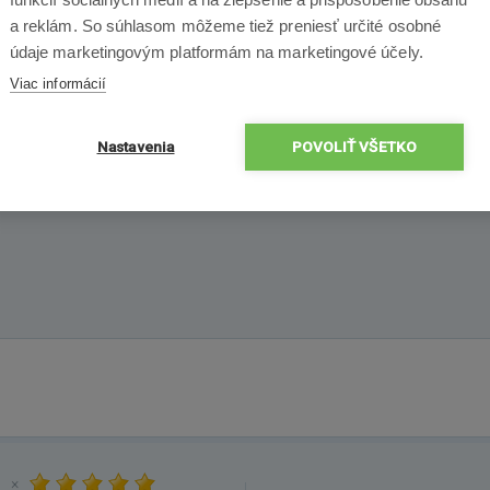
a reklám. So súhlasom môžeme tiež preniesť určité osobné
Mikrostatický mop z mikrovlákna zotrie počas vysávania aj veľ
údaje marketingovým platformám na marketingové účely.
Viac informácií
Nastavenia
POVOLIŤ VŠETKO
×