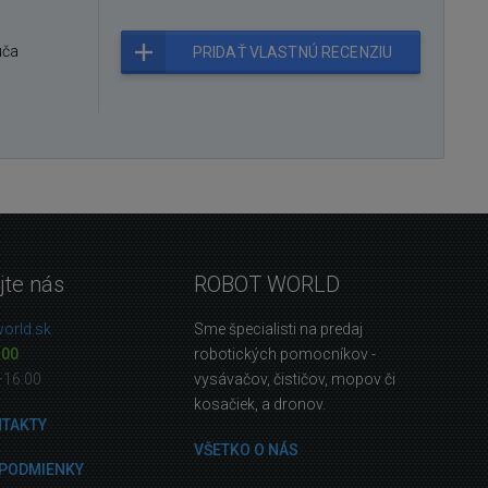
úča
PRIDAŤ VLASTNÚ RECENZIU
jte nás
ROBOT WORLD
orld.sk
Sme špecialisti na predaj
 00
robotických pomocníkov -
—16:00
vysávačov, čističov, mopov či
kosačiek, a dronov.
NTAKTY
VŠETKO O NÁS
PODMIENKY