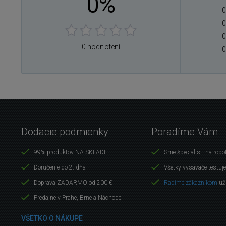
0%
0
0
0
0 hodnotení
0
Dodacie podmienky
Poradíme Vám
99% produktov NA SKLADE
Sme špecialisti na robo
Doručenie do 2. dňa
Všetky vysávače testuj
Doprava ZADARMO od 200 €
Radíme zákazníkom
už
Predajne v Prahe, Brne a Náchode
VŠETKO O NÁKUPE