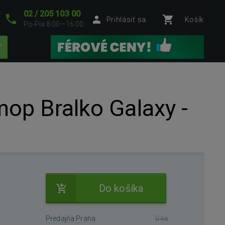
02 / 205 103 00
Prihlásiť sa
Košík
Po-Pia 8:00—16:00
ť
op Bralko Galaxy -
Do košíka
Predajňa Praha
0 ks