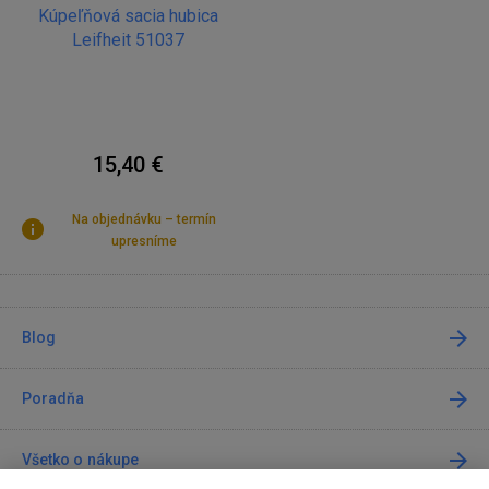
Kúpeľňová sacia hubica
Leifheit 51037
15,40 €
Na objednávku – termín
upresníme
Blog
Poradňa
Všetko o nákupe