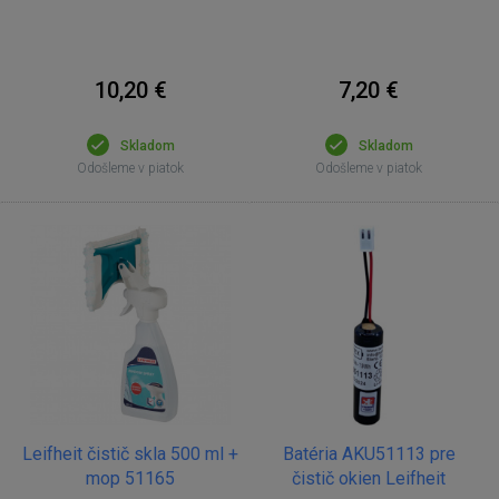
10,20 €
7,20 €
Skladom
Skladom
Odošleme v piatok
Odošleme v piatok
Leifheit čistič skla 500 ml +
Batéria AKU51113 pre
mop 51165
čistič okien Leifheit