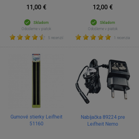
11,00 €
12,00 €
Skladom
Skladom
Odošleme v piatok
Odošleme v piatok
5 recenzií
1 recenzia
Gumové stierky Leifheit
Nabíjačka 89224 pre
51160
Leifheit Nemo