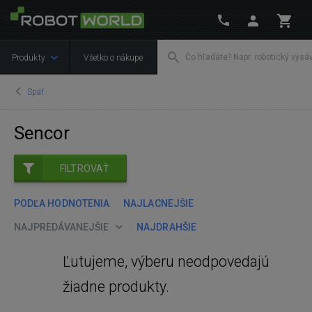
Produkty
Všetko o nákupe
Späť
Sencor
FILTROVAŤ
PODĽA HODNOTENIA
NAJLACNEJŠIE
NAJPREDÁVANEJŠIE
NAJDRAHŠIE
Ľutujeme, výberu neodpovedajú
žiadne produkty.