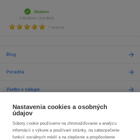
Skladom
Odošleme v pondelok
1 recenzia
Blog
Poradňa
Všetko o nákupe
Nastavenia cookies a osobných
Predajne
údajov
Súbory cookie používame na zhromažďovanie a analýzu
Kontakt
informácií o výkone a používaní stránky, na zabezpečenie
funkcií sociálnych médií a na zlepšenie a prispôsobenie