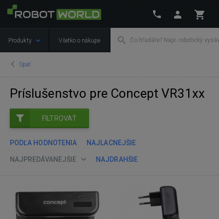
Produkty
Všetko o nákupe
Späť
Príslušenstvo pre Concept VR31xx
FILTROVAŤ
PODĽA HODNOTENIA
NAJLACNEJŠIE
NAJPREDÁVANEJŠIE
NAJDRAHŠIE