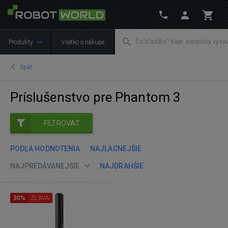
Produkty
Všetko o nákupe
Späť
Príslušenstvo pre Phantom 3
FILTROVAŤ
PODĽA HODNOTENIA
NAJLACNEJŠIE
NAJPREDÁVANEJŠIE
NAJDRAHŠIE
30%
ZĽAVA