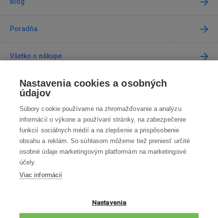
Blog
Poradňa
Všetko o nákupe
Nastavenia cookies a osobných
Predajne
údajov
Súbory cookie používame na zhromažďovanie a analýzu
Kontakt
informácií o výkone a používaní stránky, na zabezpečenie
funkcií sociálnych médií a na zlepšenie a prispôsobenie
Kontaktujte nás
obsahu a reklám. So súhlasom môžeme tiež preniesť určité
osobné údaje marketingovým platformám na marketingové
info@robotworld.sk
účely.
Viac informácií
02 / 205 103 00
Po-Pia 8:00—16:00
VŠETKY KONTAKTY
Nastavenia