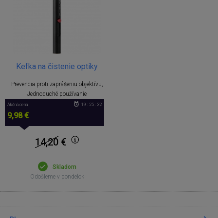
Kefka na čistenie optiky
Prevencia proti zaprášeniu objektívu,
Jednoduché používanie
Akčná cena
19 : 25 : 32
9,98 €
14,20
€
Skladom
Odošleme v pondelok