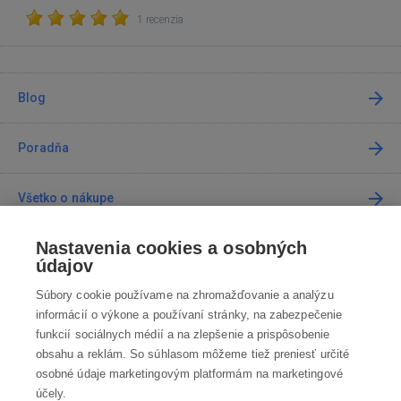
1 recenzia
Blog
Poradňa
Všetko o nákupe
Nastavenia cookies a osobných
Predajne
údajov
Súbory cookie používame na zhromažďovanie a analýzu
Kontakt
informácií o výkone a používaní stránky, na zabezpečenie
funkcií sociálnych médií a na zlepšenie a prispôsobenie
Kontaktujte nás
obsahu a reklám. So súhlasom môžeme tiež preniesť určité
osobné údaje marketingovým platformám na marketingové
info@robotworld.sk
účely.