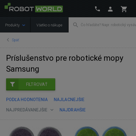
Produkty
Všetko o nákupe
Späť
Príslušenstvo pre robotické mopy
Samsung
FILTROVAŤ
PODĽA HODNOTENIA
NAJLACNEJŠIE
NAJPREDÁVANEJŠIE
NAJDRAHŠIE