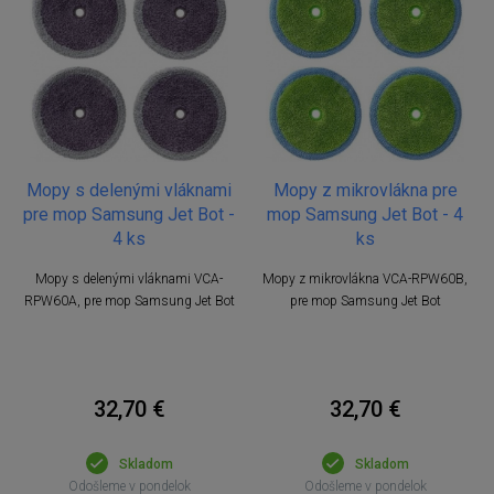
Mopy s delenými vláknami
Mopy z mikrovlákna pre
pre mop Samsung Jet Bot -
mop Samsung Jet Bot - 4
4 ks
ks
Mopy s delenými vláknami VCA-
Mopy z mikrovlákna VCA-RPW60B,
RPW60A, pre mop Samsung Jet Bot
pre mop Samsung Jet Bot
32,70 €
32,70 €
Skladom
Skladom
Odošleme v pondelok
Odošleme v pondelok