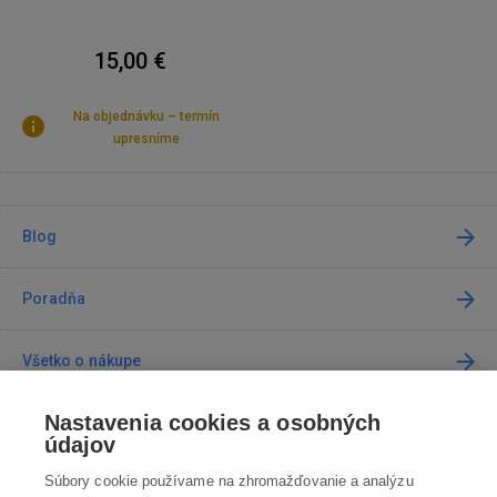
15,00 €
Na objednávku – termín
upresníme
Blog
Poradňa
Všetko o nákupe
Nastavenia cookies a osobných
Predajne
údajov
Súbory cookie používame na zhromažďovanie a analýzu
Kontakt