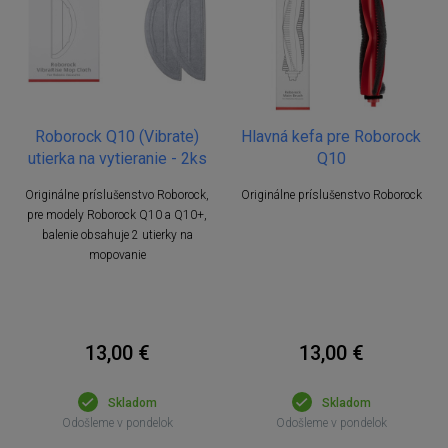
Roborock Q10 (Vibrate)
Hlavná kefa pre Roborock
utierka na vytieranie - 2ks
Q10
Originálne príslušenstvo Roborock,
Originálne príslušenstvo Roborock
pre modely Roborock Q10 a Q10+,
balenie obsahuje 2 utierky na
mopovanie
13,00 €
13,00 €
Skladom
Skladom
Odošleme v pondelok
Odošleme v pondelok