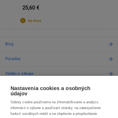
25,60 €
Na dotaz
Blog
Poradňa
Všetko o nákupe
Nastavenia cookies a osobných
Predajne
údajov
Súbory cookie používame na zhromažďovanie a analýzu
Kontakt
informácií o výkone a používaní stránky, na zabezpečenie
funkcií sociálnych médií a na zlepšenie a prispôsobenie