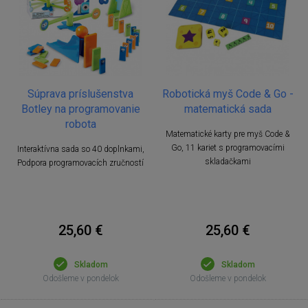
Súprava príslušenstva
Robotická myš Code & Go -
Botley na programovanie
matematická sada
robota
Matematické karty pre myš Code &
Go, 11 kariet s programovacími
Interaktívna sada so 40 doplnkami,
skladačkami
Podpora programovacích zručností
25,60 €
25,60 €
Skladom
Skladom
Odošleme v pondelok
Odošleme v pondelok