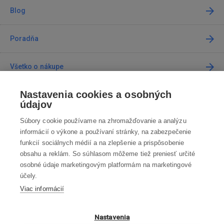
Blog
Poradňa
Všetko o nákupe
Nastavenia cookies a osobných
Predajne
údajov
Súbory cookie používame na zhromažďovanie a analýzu
Kontakt
informácií o výkone a používaní stránky, na zabezpečenie
funkcií sociálnych médií a na zlepšenie a prispôsobenie
Kontaktujte nás
obsahu a reklám. So súhlasom môžeme tiež preniesť určité
osobné údaje marketingovým platformám na marketingové
info@robotworld.sk
účely.
Viac informácií
02 / 205 103 00
Po-Pia 8:00—16:00
VŠETKY KONTAKTY
Nastavenia