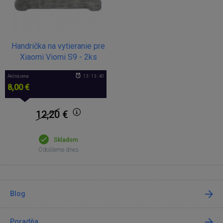
Handrička na vytieranie pre
Xiaomi Viomi S9 - 2ks
Akčná cena
13 : 13 : 40
8,00 €
12,20
€
Skladom
Odošleme dnes
Blog
Poradňa