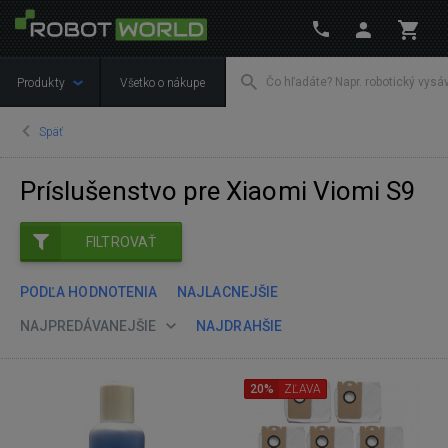
Produkty
Všetko o nákupe
Späť
Príslušenstvo pre Xiaomi Viomi S9
FILTROVAŤ
PODĽA HODNOTENIA
NAJLACNEJŠIE
NAJPREDÁVANEJŠIE
NAJDRAHŠIE
20%
ZĽAVA