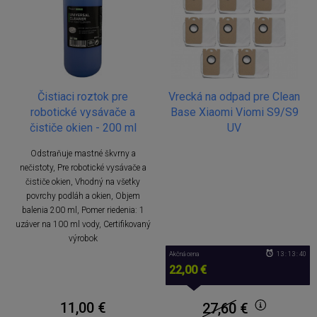
Čistiaci roztok pre
Vrecká na odpad pre Clean
robotické vysávače a
Base Xiaomi Viomi S9/S9
čističe okien - 200 ml
UV
Odstraňuje mastné škvrny a
nečistoty, Pre robotické vysávače a
čističe okien, Vhodný na všetky
povrchy podláh a okien, Objem
balenia 200 ml, Pomer riedenia: 1
uzáver na 100 ml vody, Certifikovaný
výrobok
Akčná cena
13 : 13 : 40
22,00 €
11,00 €
27,60
€