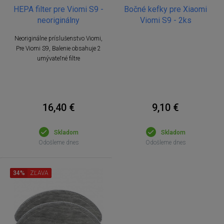
HEPA filter pre Viomi S9 -
Bočné kefky pre Xiaomi
neoriginálny
Viomi S9 - 2ks
Neoriginálne príslušenstvo Viomi,
Pre Viomi S9, Balenie obsahuje 2
umývateľné filtre
16,40 €
9,10 €
Skladom
Skladom
Odošleme dnes
Odošleme dnes
34%
ZĽAVA