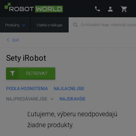
Produkty
Všetko o nákupe
Späť
Sety iRobot
FILTROVAŤ
PODĽA HODNOTENIA
NAJLACNEJŠIE
NAJPREDÁVANEJŠIE
NAJDRAHŠIE
Ľutujeme, výberu neodpovedajú
žiadne produkty.