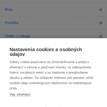
Blog
Poradňa
Všetko o nákupe
Nastavenia cookies a osobných
Predajne
údajov
Súbory cookie používame na zhromažďovanie a analýzu
Kontakt
informácií o výkone a používaní stránky, na zabezpečenie
funkcií sociálnych médií a na zlepšenie a prispôsobenie
Kontaktujte nás
obsahu a reklám. So súhlasom môžeme tiež preniesť určité
osobné údaje marketingovým platformám na marketingové
info@robotworld.sk
účely.
Viac informácií
02 / 205 103 00
Po-Pia 8:00—16:00