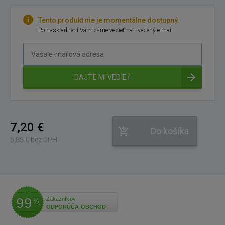
Tento produkt nie je momentálne dostupný.
Po naskladnení Vám dáme vedieť na uvedený e-mail.
Vaša
e-
mailová
DAJTE MI VEDIEŤ
adresa
7,20 €
Do košíka
5,85 € bez DPH
99
Zákazníkov
%
ODPORÚČA OBCHOD