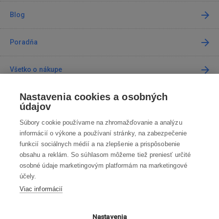
Blog
Poradňa
Všetko o nákupe
Nastavenia cookies a osobných
Predajne
údajov
Súbory cookie používame na zhromažďovanie a analýzu
Kontakt
informácií o výkone a používaní stránky, na zabezpečenie
funkcií sociálnych médií a na zlepšenie a prispôsobenie
Kontaktujte nás
obsahu a reklám. So súhlasom môžeme tiež preniesť určité
osobné údaje marketingovým platformám na marketingové
info@robotworld.sk
účely.
Viac informácií
02 / 205 103 00
Po-Pia 8:00—16:00
VŠETKY KONTAKTY
Nastavenia