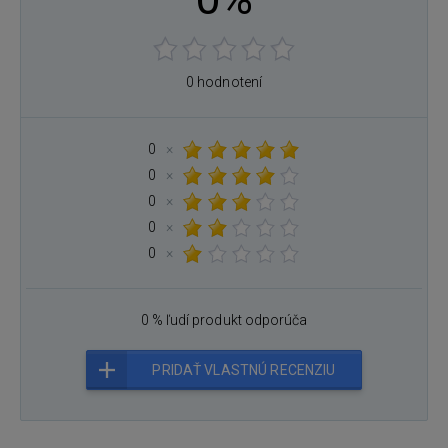
0 hodnotení
0
×
0
×
0
×
0
×
0
×
0 % ľudí produkt odporúča
PRIDAŤ VLASTNÚ RECENZIU