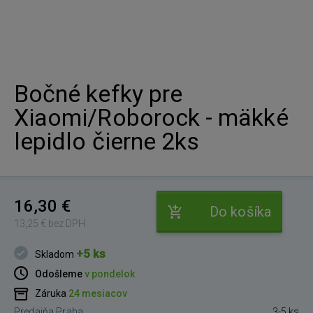
Bočné kefky pre
Xiaomi/Roborock - mäkké
lepidlo čierne 2ks
16,30 €
Do košíka
13,25 € bez DPH
+5 ks
Skladom
Odošleme
v pondelok
Záruka
24 mesiacov
Predajňa Praha
3-5 ks