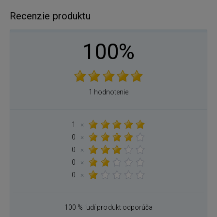
Recenzie produktu
100%
1 hodnotenie
1
×
0
×
0
×
0
×
0
×
100 % ľudí produkt odporúča