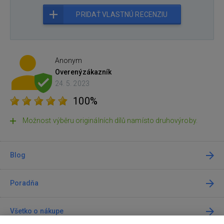
PRIDAŤ VLASTNÚ RECENZIU
Anonym
Overený
zákazník
24. 5. 2023
100%
Možnost výběru originálních dílů namísto druhovýroby.
Blog
Poradňa
Všetko o nákupe