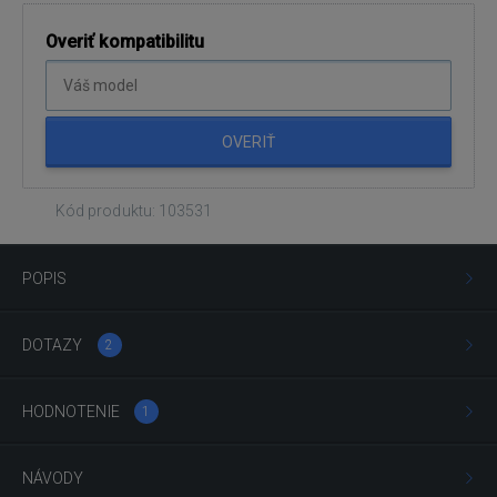
Overiť kompatibilitu
OVERIŤ
Kód produktu: 103531
POPIS
DOTAZY
2
HODNOTENIE
1
NÁVODY